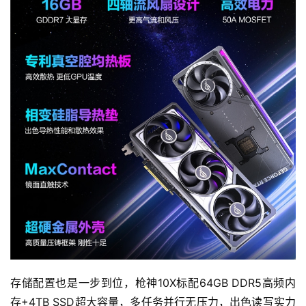
0
2
5
第
十
三
届
金
茶
奖
7
月
3
存储配置也是一步到位，枪神10X标配64GB DDR5高频内
0
存+4TB SSD超大容量，多任务并行无压力，出色读写实力