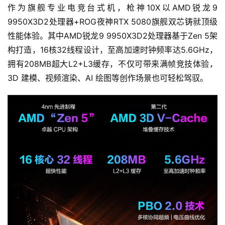
作为旗舰专业电竞台式机，枪神10X以AMD锐龙9 
9950X3D2处理器+ROG夜神RTX 5080旗舰双芯铸就顶级
性能体验。其中AMD锐龙9 9950X3D2处理器基于Zen 5架
构打造，16核32线程设计，至高加速时钟频率达5.6GHz，
拥有208MB超大L2+L3缓存，不仅可带来满帧竞技体验，
3D 建模、视频渲染、AI 绘图等创作场景也可轻松驾驭。
首
页
游
茶
原
创
游
戏
业