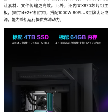
日
让素材、文件传输更高效。此外，还内置X870芯片组主
板，提供14+2+1相供电，搭配1000W 80PLUS金牌认证电
游
源，能为整机运行提供充沛动力。
茶
对
接
会
上
海
站
中
文
(