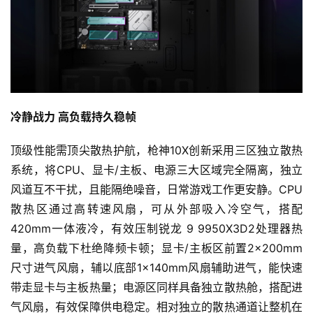
中
国
)
冷静战力 高负载持久稳帧
顶级性能需顶尖散热护航，枪神10X创新采用三区独立散热
系统，将CPU、显卡/主板、电源三大区域完全隔离，独立
风道互不干扰，且能隔绝噪音，日常游戏工作更安静。CPU
散热区通过高转速风扇，可从外部吸入冷空气，搭配
420mm一体液冷，有效压制锐龙 9 9950X3D2处理器热
量，高负载下杜绝降频卡顿；显卡/主板区前置2×200mm
尺寸进气风扇，辅以底部1×140mm风扇辅助进气，能快速
带走显卡与主板热量；电源区同样具备独立散热舱，搭配进
气风扇，有效保障供电稳定。相对独立的散热通道让整机在