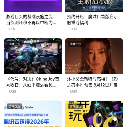
游戏巨头的基础设施之变：
预约开启！魔域口袋版启示
当监测迁移不再以中断为代
服重磅福利
价
1天前
3天前
游戏企业
游戏企业
《代号：对决》ChinaJoy首
沐小葵全新特写亮相！《影
秀收官：从线下爆满看见玩
之刃零》预售 8月12日开启
家的真实期待
3天前
3天前
游戏企业
游戏企业