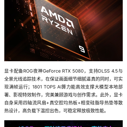
界
手
机
游
戏
单
机
游
显卡配备ROG夜神GeForce RTX 5080，支持DLSS 4.5与
戏
全景光线追踪技术，在保证画面细节细腻逼真的同时，可实
现满帧运行；1801 TOPS AI算力能高效支撑大模型本地部
休
署、影视特效制作，完美兼顾游戏与创作需求。此外，显卡
闲
游
自身采用四轴流风扇+真空腔均热板+相变硅脂导热垫等散
戏
热设计，高负载下温控出色，可稳定释放极致性能。
2