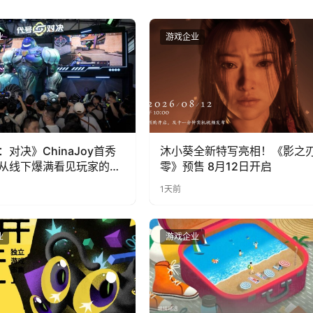
业
游戏企业
：对决》ChinaJoy首秀
沐小葵全新特写亮相！《影之
从线下爆满看见玩家的真
零》预售 8月12日开启
1天前
业
游戏企业