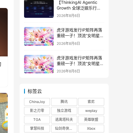
【ThinkingAI Agentic
Growth 全球泛娱乐行业
峰会】Agent 时代，人到
2026年8月6日
底负责什么
虎牙游戏发行IP矩阵再落
重磅一子！顶流“女明星”
ZANMANG LOOPY 正版
2026年8月6日
3D消除手游《消消奇遇》
惊喜曝光
虎牙游戏发行IP矩阵再落
重磅一子！顶流“女明星”
刃
ZANMANG LOOPY 正版
2026年8月6日
3D消除手游《消消奇遇》
惊喜曝光
标签云
ChinaJoy
腾讯
索尼
影之刃零
独立游戏
weplay
TGA
逃离塔科夫
英雄联盟
掌慧科技
仙剑奇侠传四
Xbox