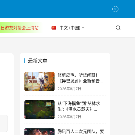
30日游茶对接会上海站
中文 (中国)
最新文章
修剪皮毛，听些闲聊！
《异兽发廊》全新预告与
Steam免费试玩公开
2026年8月7日
从“下海摸鱼”到“丛林求
生”:《潜水员戴夫》
DLC《丛林》移动端定档
2026年8月7日
8月14日
腾讯百人二次元团队，要