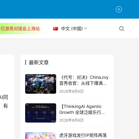
30日游茶对接会上海站
中文 (中国)
最新文章
《代号：对决》ChinaJoy
首秀收官：从线下爆满看
见玩家的真实期待
2026年8月6日
I同
、有
【ThinkingAI Agentic
Growth 全球泛娱乐行业
峰会】Agent 时代，人到
2026年8月6日
底负责什么
虎牙游戏发行IP矩阵再落