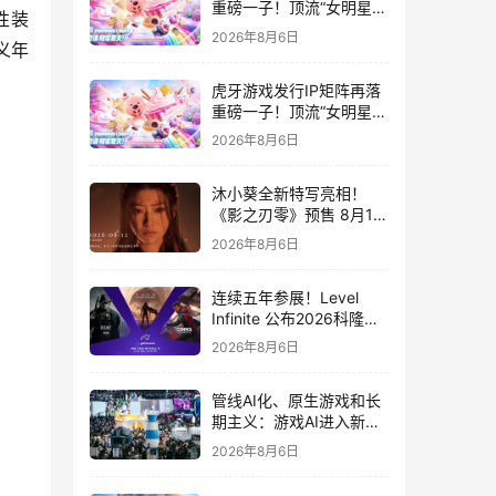
重磅一子！顶流“女明星”
性装
ZANMANG LOOPY 正版
2026年8月6日
义年
3D消除手游《消消奇遇》
惊喜曝光
虎牙游戏发行IP矩阵再落
重磅一子！顶流“女明星”
ZANMANG LOOPY 正版
2026年8月6日
3D消除手游《消消奇遇》
惊喜曝光
沐小葵全新特写亮相！
《影之刃零》预售 8月12
日开启
2026年8月6日
连续五年参展！Level
Infinite 公布2026科隆游
戏展产品阵容
2026年8月6日
管线AI化、原生游戏和长
期主义：游戏AI进入新共
识时代
2026年8月6日