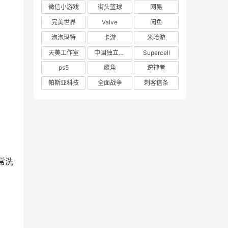
微信小游戏
街头篮球
网易
完美世界
Valve
闲鱼
泡泡玛特
卡游
米哈游
天美工作室
中国独立游戏联盟
Supercell
ps5
鹰角
逆神者
帕斯亚科技
全面战争
刺客信条
常洗