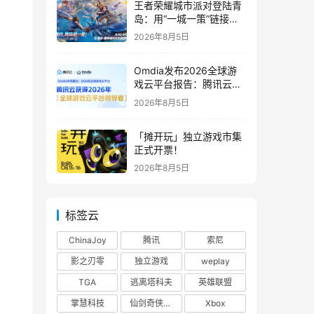
王者荣耀城市派对登陆青
岛：用“一城一策”链接海
洋场景，以双向奔赴带动
2026年8月5日
夏日文旅
Omdia发布2026全球游
戏云平台报告：腾讯云连
续两年入选“领导者”象限
2026年8月5日
「摊开玩」独立游戏市集
正式开票！
2026年8月5日
标签云
ChinaJoy
腾讯
索尼
影之刃零
独立游戏
weplay
TGA
逃离塔科夫
英雄联盟
掌慧科技
仙剑奇侠传四
Xbox