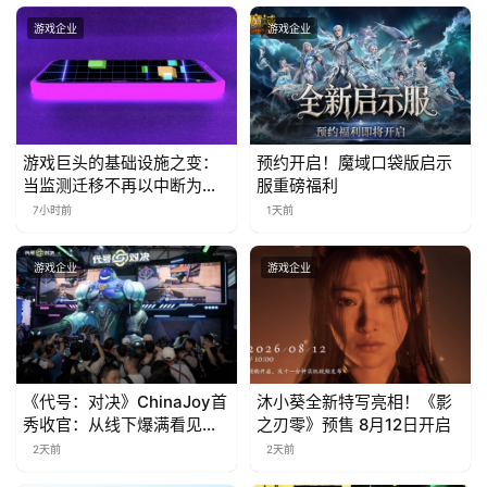
金
茶
游戏企业
游戏企业
奖
7
游戏巨头的基础设施之变：
预约开启！魔域口袋版启示
当监测迁移不再以中断为代
服重磅福利
月
价
7小时前
1天前
3
游戏企业
游戏企业
0
日
游
茶
《代号：对决》ChinaJoy首
沐小葵全新特写亮相！《影
秀收官：从线下爆满看见玩
之刃零》预售 8月12日开启
对
家的真实期待
2天前
2天前
接