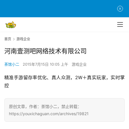
页
游
茶
原
首页
游戏企业
创
河南壹测吧网络技术有限公司
游
戏
茶馆小二
2015年7月15日 10:05 上午
游戏企业
业
精准手游留存率优化、真人众测，2W＋真实玩家，实时掌
界
控
手
机
原创文章，作者：茶馆小二，禁止转载：
游
https://youxichaguan.com/archives/19821
戏