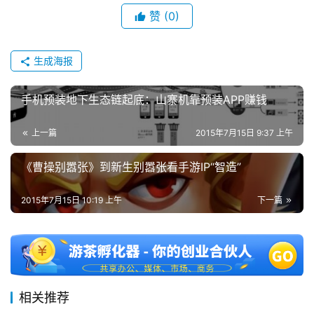
单
赞
(0)
机
游
戏
生成海报
休
手机预装地下生态链起底：山寨机靠预装APP赚钱
闲
游
上一篇
2015年7月15日 9:37 上午
戏
《曹操别嚣张》到新生别嚣张看手游IP“智造”
2
0
2015年7月15日 10:19 上午
下一篇
2
5
第
十
三
相关推荐
届