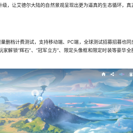
升级，让艾德尔大陆的自然景观呈现出更为逼真的生态循环，真
限量删档计费测试，支持移动端、PC端，全球测试招募招募也同
家解锁“辉石”、“冠军立方”、限定头像框和限定时装等豪华全