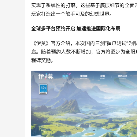
实现了系统性的打磨。这些基于底层细节的全面
玩家打造出一个触手可及的幻想世界。
全球多平台预约开启 加速推进国际化布局
《伊莫》官方介绍，本次国内三测“握爪测试”为
启。随着预约人数不断增加，官方将逐步为全服玩
程碑奖励。