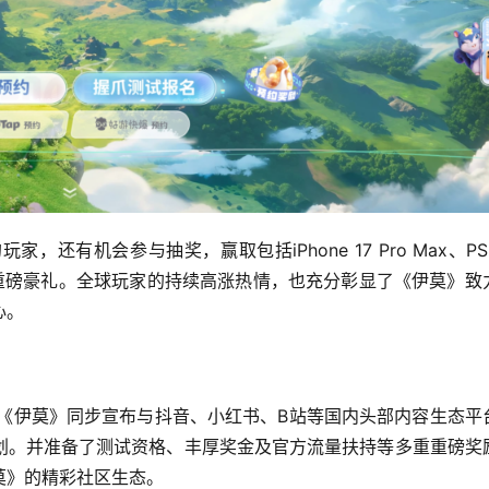
还有机会参与抽奖，赢取包括iPhone 17 Pro Max、PS
在内的重磅豪礼。全球玩家的持续高涨热情，也充分彰显了《伊莫》致
心。
，《伊莫》同步宣布与抖音、小红书、B站等国内头部内容生态平
划。并准备了测试资格、丰厚奖金及官方流量扶持等多重重磅奖
莫》的精彩社区生态。