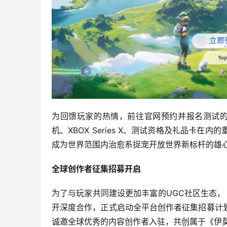
为回馈玩家的热情，前往官网预约并报名测试的玩家，
机、XBOX Series X、测试资格及礼品卡
成为世界范围内治愈系捉宠开放世界新标杆的雄
全球创作者征集招募开启
为了与玩家共同建设更加丰富的UGC社区生态
开深度合作，正式启动全平台创作者征集招募计
诚邀全球优秀的内容创作者入驻，共创属于《伊