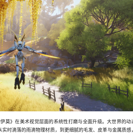
《伊莫》在美术视觉层面的系统性打磨与全面升级。大世界的动
从实时滴落的雨滴物理材质，到更细腻的毛发、皮革与金属质感