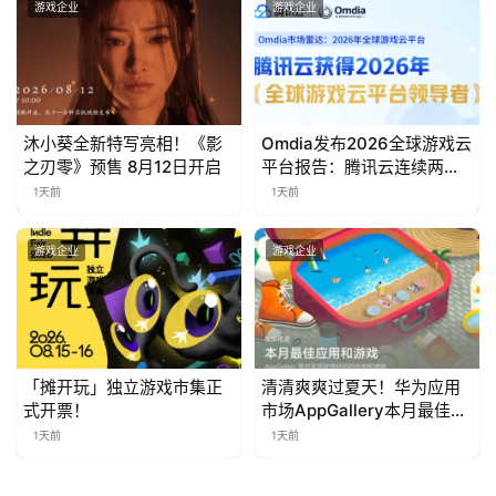
游戏企业
游戏企业
沐小葵全新特写亮相！《影
Omdia发布2026全球游戏云
之刃零》预售 8月12日开启
平台报告：腾讯云连续两年
入选“领导者”象限
1天前
1天前
游戏企业
游戏企业
「摊开玩」独立游戏市集正
清清爽爽过夏天！华为应用
式开票！
市场AppGallery本月最佳上
新，款款提升幸福感
1天前
1天前