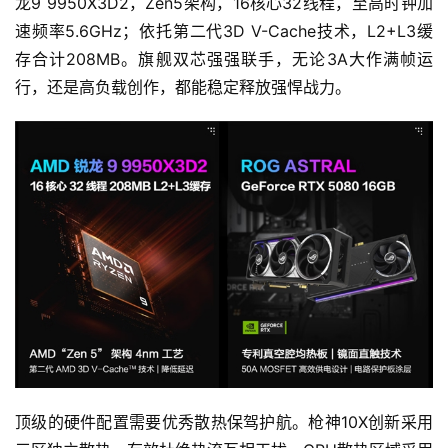
龙9 9950X3D2，Zen5架构，16核心32线程，至高时钟加
速频率5.6GHz；依托第二代3D V-Cache技术，L2+L3缓
存合计208MB。旗舰双芯强强联手，无论3A大作满帧运
行，还是高负载创作，都能稳定释放强悍战力。
首
页
游
顶级的硬件配置需要优秀散热保驾护航。枪神10X创新采用
茶