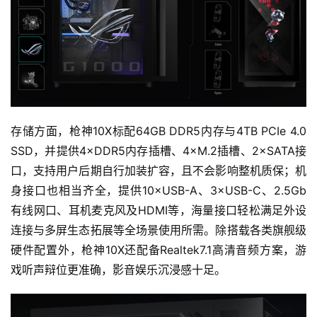
7
月
3
0
日
存储方面，枪神10X标配64GB DDR5内存与4TB PCIe 4.0 
游
SSD，并提供4×DDR5内存插槽、4×M.2插槽、2×SATA接
茶
口，支持用户后期自行加装扩容，且不会影响整机质保；机
身接口也相当齐全，提供10×USB-A、3×USB-C、2.5Gb
对
有线网口、耳机麦克风及HDMI等，海量接口轻松满足外设
接
连接与多屏生态拓展等全场景使用所需。除搭载各类旗舰级
会
硬件配置外，枪神10X还配备Realtek7.1高清音频方案，游
戏听声辩位更准确，影音娱乐沉浸感十足。
上
海