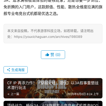
3A、追求满帧极致体验的硬核玩家，还是想要一步到位、
免折腾的入门用户，这款颜值、性能、散热全维度拉满的旗
舰专业电竞台式机都是优选之选。
本文来自投稿，不代表游茶科技立场，如若转载，请注明出
处：https://youxichaguan.com/archives/198089
赞
(0)
生成海报
CF IP 再添力作！《穿越火线：潜伏》以3A叙事重塑战
术潜行玩法
上一篇
2026年6月6日 8:24 上午
顶级战力，畅玩3A，618旗舰专业电竞台式机首选ROG