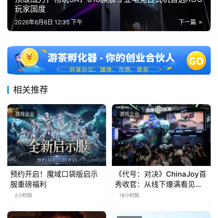
玩家国度
2026年6月6日 12:35 下午
下一篇
相关推荐
游戏企业
游戏企业
预约开启！魔域口袋版启示
《代号：对决》ChinaJoy首
服重磅福利
秀收官：从线下爆满看见玩
家的真实期待
2小时前
18小时前