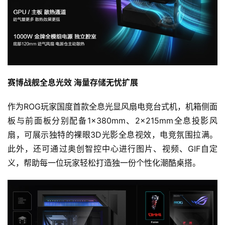
休
闲
游
戏
2
0
赛博战舰全息光效 海量存储无忧扩展
2
5
作为ROG玩家国度首款全息光显风扇电竞台式机，机箱侧面
第
板与前面板分别配备1×380mm、2×215mm全息投影风
十
扇，可展示独特的裸眼3D光影全息视效，电竞氛围拉满。
三
此外，还可通过奥创智控中心进行图片、视频、GIF自定
届
义，帮助每一位玩家轻松打造独一份个性化潮酷桌搭。
金
茶
奖