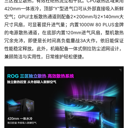
原
三区独立散热，有效杜绝热流互相干扰。CPU散热区域采用
创
420mm一体液冷，顶部“Y”型进气口可从外部直接吸入新鲜
空气；GPU/主板散热通道则配备2×200mm与2×140mm大
游
尺寸风扇，可显著提升进气量；内置1000W 80 PLUS金牌
戏
的电源散热通道，在底部内置120mm进气风扇，整机散热
业
冗余充沛，即便是长时间高负载鏖战3A大作，依旧能保证
界
性能稳定释放。此外，机箱配备一体式侧拉防尘滤网设计，
兼顾简洁与实用性，日常维护轻松便捷。
手
机
游
戏
单
机
游
戏