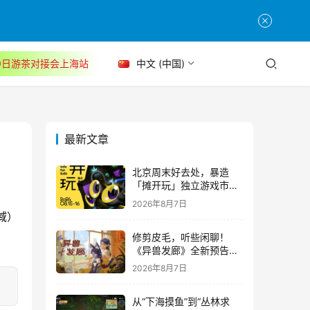
30日游茶对接会上海站
中文 (中国)
最新文章
北京周末好去处，暴造
「摊开玩」独立游戏市集
正式开票！
2026年8月7日
域）
修剪皮毛，听些闲聊！
《异兽发廊》全新预告与
Steam免费试玩公开
2026年8月7日
从“下海摸鱼”到“丛林求