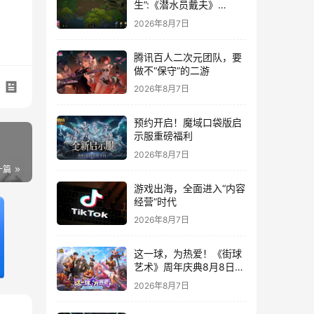
生”:《潜水员戴夫》
DLC《丛林》移动端定档
2026年8月7日
8月14日
腾讯百人二次元团队，要
做不“保守”的二游
2026年8月7日
预约开启！魔域口袋版启
示服重磅福利
2026年8月7日
一篇
游戏出海，全面进入“内容
经营”时代
2026年8月7日
这一球，为热爱！《街球
艺术》周年庆典8月8日正
式上线，多重福利与全新
2026年8月7日
内容同步开启