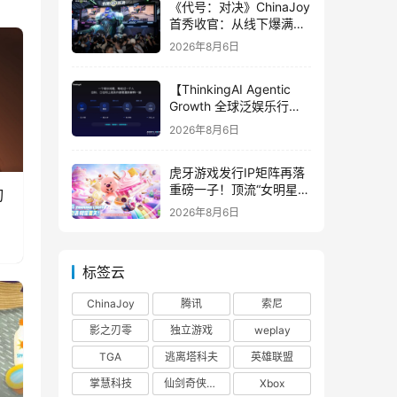
《代号：对决》ChinaJoy
首秀收官：从线下爆满看
见玩家的真实期待
2026年8月6日
【ThinkingAI Agentic
Growth 全球泛娱乐行业
峰会】Agent 时代，人到
2026年8月6日
底负责什么
虎牙游戏发行IP矩阵再落
重磅一子！顶流“女明星”
刃
ZANMANG LOOPY 正版
2026年8月6日
3D消除手游《消消奇遇》
惊喜曝光
标签云
ChinaJoy
腾讯
索尼
影之刃零
独立游戏
weplay
TGA
逃离塔科夫
英雄联盟
掌慧科技
仙剑奇侠传四
Xbox