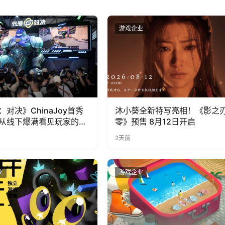
业
游戏企业
：对决》ChinaJoy首秀
沐小葵全新特写亮相！《影之
从线下爆满看见玩家的真
零》预售 8月12日开启
2天前
业
游戏企业