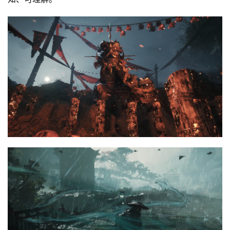
7
月
3
0
日
游
茶
对
接
会
上
海