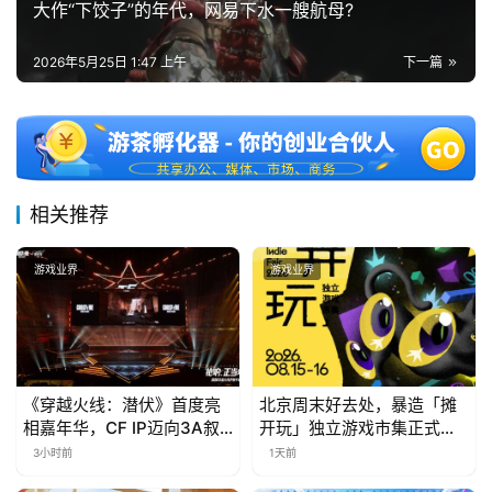
大作“下饺子”的年代，网易下水一艘航母?
2026年5月25日 1:47 上午
下一篇
相关推荐
游戏业界
游戏业界
《穿越火线：潜伏》首度亮
北京周末好去处，暴造「摊
相嘉年华，CF IP迈向3A叙
开玩」独立游戏市集正式开
事新高度
票！
3小时前
1天前