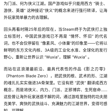
为门派、何为侠义江湖。国产游戏似乎只能用西方 “骑士、
休
游侠、英雄” 这种接近“侠义”的概念来进行强行转译，让海
闲
游
外玩家简单暴力的去理解。
戏
回头再看时隔25年后的现在，当Steam终于为武侠打上独
2
立标签时，中国武侠游戏已不再是 “情怀、怀旧” 的代名
0
词，也不会仅停留在 “像素风、小体量”的印象里——它将以
2
鲜明的东方文化内核、3A级的工业化水准、全球化的发行
5
野心，重新让世界认识 “Wuxia”，理解 “Wuxia” 。
第
十
而站在这浪潮最前沿、最具代表性的作品《影之刃零》
三
（Phantom Blade Zero），把武侠的根、武术的形、江湖
届
的魂扎扎实实做进3A骨架里。它没有把 “武侠” 翻译成西方
金
茶
概念，而是将侠义、内力、门派、正邪博弈、生死宿命…… 
奖
这些曾让海外玩家迷惑不解的词，通过游戏里独特的功夫朋
克美学、爽快的武侠战斗、充满魅力的江湖世界，变得可感
知、可理解。