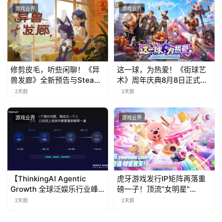
游戏业界
游戏业界
修剪皮毛，听些闲聊！《异
这一球，为热爱！《街球艺
兽发廊》全新预告与Steam
术》周年庆典8月8日正式上
免费试玩公开
线，多重福利与全新内容同
2天前
2天前
步开启
游戏业界
游戏业界
【ThinkingAI Agentic
虎牙游戏发行IP矩阵再落重
Growth 全球泛娱乐行业峰
磅一子！顶流“女明星”
会】Agent 时代，人到底负
ZANMANG LOOPY 正版3D
2天前
2天前
责什么
消除手游《消消奇遇》惊喜
曝光