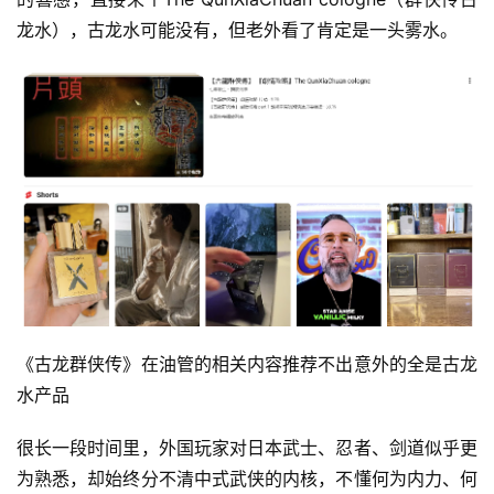
原
龙水），古龙水可能没有，但老外看了肯定是一头雾水。
创
游
戏
业
界
手
机
游
戏
《古龙群侠传》在油管的相关内容推荐不出意外的全是古龙
单
水产品
机
游
很长一段时间里，外国玩家对日本武士、忍者、剑道似乎更
戏
为熟悉，却始终分不清中式武侠的内核，不懂何为内力、何