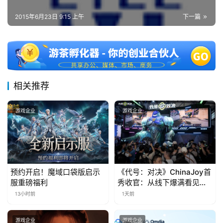
第
十
2015年6月23日 9:15 上午
下一篇
三
届
金
茶
奖
相关推荐
游戏企业
游戏企业
7
月
3
预约开启！魔域口袋版启示
《代号：对决》ChinaJoy首
0
服重磅福利
秀收官：从线下爆满看见玩
日
家的真实期待
13小时前
1天前
游
游戏企业
游戏企业