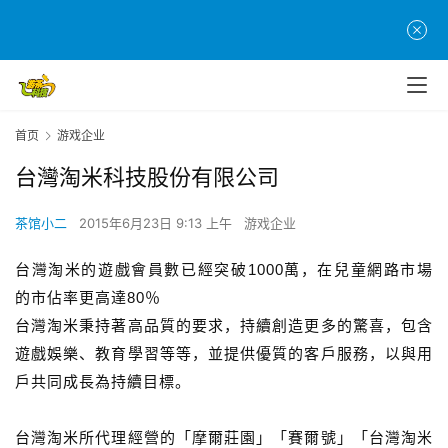
首
页
首页
游戏企业
游
台灣淘米科技股份有限公司
茶
原
茶馆小二
2015年6月23日 9:13 上午
游戏企业
创
台灣淘米的遊戲會員數已經突破1000萬，在兒童網路市場
游
的市佔率更高達80％
戏
台灣淘米秉持著高品質的要求，持續創造更多的驚喜，包含
业
遊戲娛樂、教育學習等等，並提供優質的客戶服務，以與用
界
戶共同成長為持續目標。
手
台灣淘米所代理經營的「摩爾莊園」「賽爾號」「台灣淘米