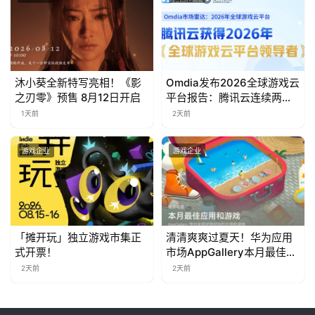
茶
对
接
会
沐小葵全新特写亮相！《影
Omdia发布2026全球游戏云
之刃零》预售 8月12日开启
平台报告：腾讯云连续两年
上
入选“领导者”象限
1天前
2天前
海
游戏企业
游戏企业
站
中
文
「摊开玩」独立游戏市集正
清清爽爽过夏天！华为应用
(
式开票！
市场AppGallery本月最佳上
中
新，款款提升幸福感
2天前
2天前
国
)