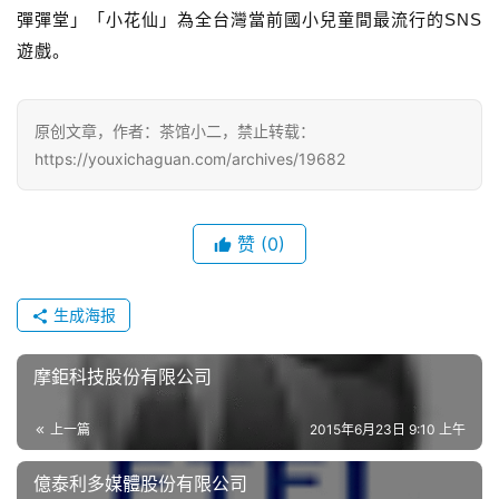
机
彈彈堂」「小花仙」為全台灣當前國小兒童間最流行的SNS
游
遊戲。
戏
单
原创文章，作者：茶馆小二，禁止转载：
机
https://youxichaguan.com/archives/19682
游
戏
赞
(0)
休
闲
游
生成海报
戏
摩鉅科技股份有限公司
2
0
上一篇
2015年6月23日 9:10 上午
2
5
億泰利多媒體股份有限公司