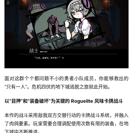
手
机
游
戏
单
机
游
戏
休
面对这群个个都问题不小的勇者小队成员，你能够救出的
闲
“只有一人”。危机四伏的地下城逃脱之旅就此开始。
游
戏
以“目押”和“装备破坏”为关键的 Roguelite 风味卡牌战斗
2
本作的战斗采用敌我双方交替行动的卡牌战斗系统，并融入
0
了肉鸽要素。玩家需要合理调配使用次数有限的装备，在地
2
下城中不断推进。