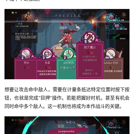
5
第
十
三
届
金
茶
奖
7
想要让攻击命中敌人，需要在计量条抵达特定位置时按下按
月
钮，也就是完成“目押”操作。若能把握好时机，甚至有机会
3
同时命中多个敌人。这一机制也将成为本作战斗的关键。
0
日
游