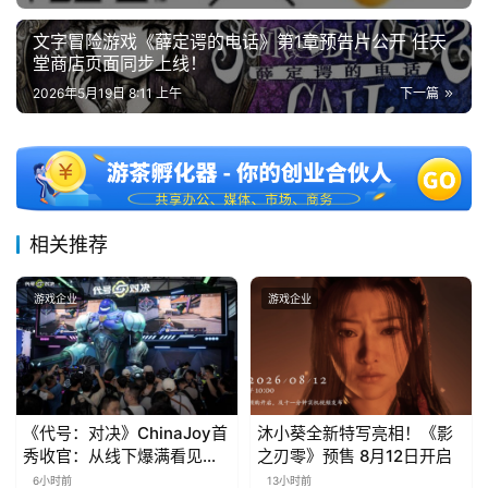
文字冒险游戏《薛定谔的电话》第1章预告片公开 任天
堂商店页面同步上线！
2026年5月19日 8:11 上午
下一篇
相关推荐
游戏企业
游戏企业
《代号：对决》ChinaJoy首
沐小葵全新特写亮相！《影
秀收官：从线下爆满看见玩
之刃零》预售 8月12日开启
家的真实期待
6小时前
13小时前