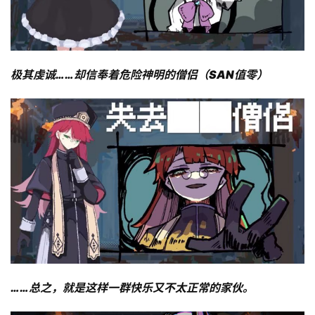
极其虔诚……却信奉着危险神明的僧侣
（
SAN值零
）
首
页
游
茶
原
创
游
戏
业
界
……总之，就是这样一群快乐又不太正常的家伙。