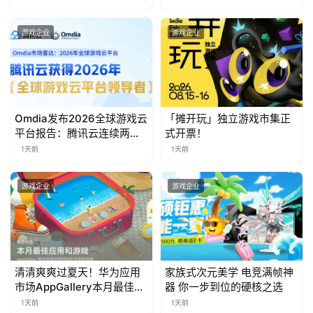
游戏企业
游戏企业
Omdia发布2026全球游戏云
「摊开玩」独立游戏市集正
平台报告：腾讯云连续两年
式开票！
入选“领导者”象限
1天前
1天前
游戏企业
游戏企业
清清爽爽过夏天！华为应用
家族式次元美学 电竞满帧神
市场AppGallery本月最佳上
器 你一步到位的硬核之选
新，款款提升幸福感
1天前
1天前