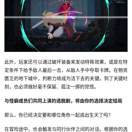
茶
对
接
会
上
此外，玩家还可以通过破坏装备来发动特殊效果，或是在特
海
定条件下给予敌人最后一击，从敌人手中夺取卡牌。在物资
站
匮乏的地下城中，判断力将成为活下去的关键。到了关键时
刻，也必须做好毫不保留、孤注一掷的觉悟。
中
与怪癖成员们共同上演的逃脱剧，将由你的选择决定结局
文
(
那么，你已经决定要和哪位角色一起逃出生天了吗？
中
国
在冒险途中，也会触发与同行伙伴之间的对话。根据你的选