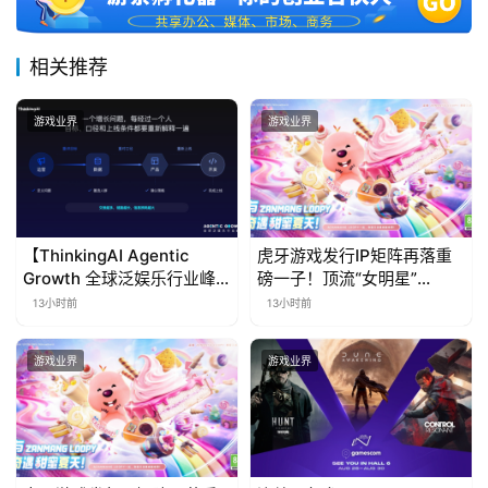
相关推荐
游戏业界
游戏业界
【ThinkingAI Agentic
虎牙游戏发行IP矩阵再落重
Growth 全球泛娱乐行业峰
磅一子！顶流“女明星”
会】Agent 时代，人到底负
ZANMANG LOOPY 正版3D
13小时前
13小时前
责什么
消除手游《消消奇遇》惊喜
曝光
游戏业界
游戏业界