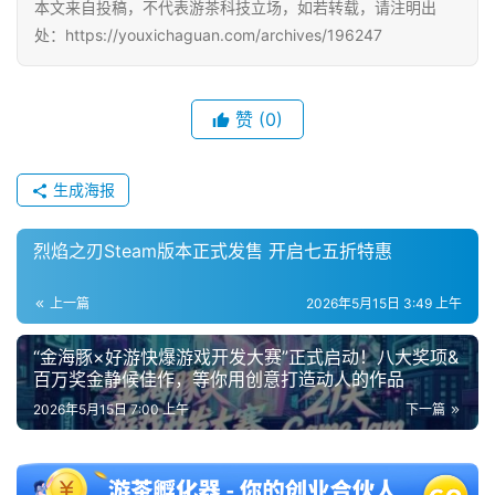
本文来自投稿，不代表游茶科技立场，如若转载，请注明出
处：https://youxichaguan.com/archives/196247
赞
(0)
生成海报
烈焰之刃Steam版本正式发售 开启七五折特惠
上一篇
2026年5月15日 3:49 上午
“金海豚×好游快爆游戏开发大赛”正式启动！八大奖项&
百万奖金静候佳作，等你用创意打造动人的作品
2026年5月15日 7:00 上午
下一篇