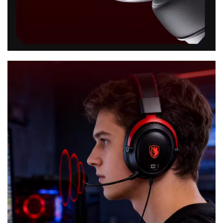
单
机
游
戏
休
闲
游
戏
2
0
2
5
第
十
三