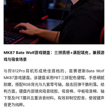
届
金
茶
奖
7
MK87 Bate Wolf
游戏
键盘：三拼质感+满配填充，兼顾游
月
戏与宿舍场景
3
0
与狩812Pro耳机形成绝佳搭档的，是赛德斯Bate Wolf 
MK87游戏键盘。该键盘采用PBT三拼配色键帽，手感细腻
日
耐磨，搭配RGB背光与九紫零号轴，敲击回弹干脆利落。结
游
构方面，键盘内部填充吸音硅胶、吸音棉、中板吸音棉、轴
茶
下垫及PET膜共五重消音材料，有效抑制空腔音，使按键声
音更为纯粹。
对