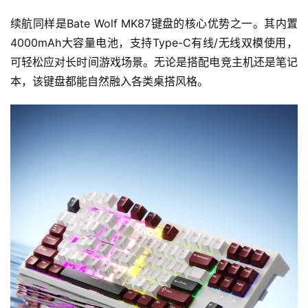
接
续航同样是Bate Wolf MK87键盘的核心优势之一。其内置
会
4000mAh大容量电池，支持Type-C有线/无线双模使用，
可轻松应对长时间游戏场景。无论是搭配电竞主机还是笔记
上
本，该键盘都能自然融入各类桌搭风格。
海
站
中
文
(
中
国
)