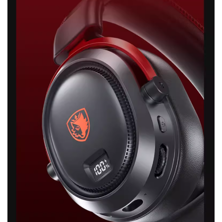
首
页
游
茶
原
创
游
戏
业
界
手
机
游
戏