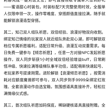
莉娜完成一键对话交互，即可直接领取专属单人签到好礼
5
——蜜语甜心时装包，时装标配7天完整使用时效，全服单
第
人仅限申领一次，操作零难度、穿搭颜值直接拉满，随手就
十
能解锁浪漫造型穿搭。
三
届
其二，知己双人组队祈愿，双倍经验、浪漫好物双向收割。
金
绑定知己情缘的玩家双人就近组队奔赴双心湖，即可解锁双
茶
奖
档位专属祈愿福利，适配日常升级、浪漫互动双重需求。每
日免费一键参与【倾恋祈愿】，任意一方对接NPC发起祈愿
操作，双人同步斩获1小时全域双倍经验增益buff，日常刷
怪冲级、快速拉满等级梯队事半功倍，适配萌新快速起号、
7
老玩家养号提速刚需。进阶解锁【浪漫倾恋祈愿】，按需消
月
耗对应额度魔兽即可参与，双人同步到手9999朵绑定红玫
3
瑰、全套浪漫动作自选宝箱，氛围感道具直接补齐，轻松拉
满情缘仪式感。
0
日
其三，首次组队祈愿加码保底，稀缺硬核道具直接附赠。全