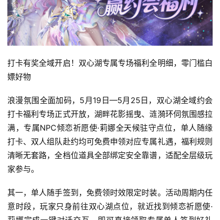
手
机
游
戏
打卡有奖全域开启！双心湖专属专场福利全明细，零门槛白
单
嫖好物
机
游
浪漫氛围全面加码，5月19日—5月25日，双心湖全域约会
戏
打卡福利专场正式开放，湖畔花影摇曳、涟漪环伺氛围感拉
满，专属NPC倾恋祈愿使·莉娜全天候驻守点位，单人随缘
休
打卡、双人组队赴约均可免费申领对应专属礼遇，福利规则
闲
游
清晰无套路，全档位道具全部绑定安全靠谱，适配全层级玩
戏
家参与。
其一，单人随手签到，免费领时效限定时装。活动周期内任
2
0
意时段，玩家只身前往双心湖点位，就近找到倾恋祈愿使·
2