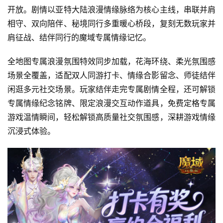
开放。剧情以亚特大陆浪漫情缘脉络为核心主线，串联并肩
相守、双向陪伴、秘境同行多重暖心桥段，复刻无数玩家并
肩征战、结伴同行的魔域专属情缘记忆。
全地图专属浪漫氛围特效同步加载，花海环绕、柔光氛围感
首
场景全覆盖，适配双人同游打卡、情缘合影留念、师徒结伴
页
闲逛多元社交场景。玩家结伴走完专属剧情全程，还可解锁
专属情缘纪念铭牌、限定浪漫交互动作道具，免费定格专属
游
茶
游戏温情瞬间，轻松解锁高质量社交氛围感，深耕游戏情缘
原
沉浸式体验。
创
游
戏
业
界