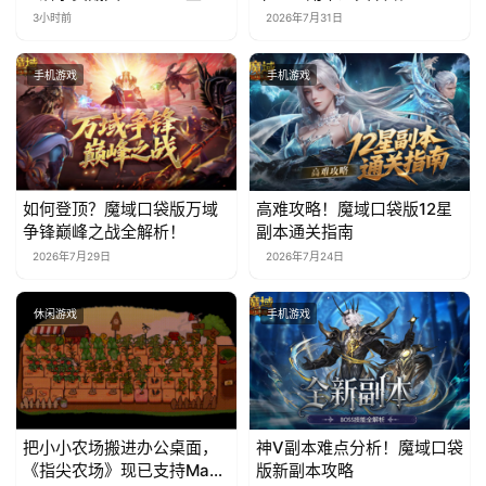
林》移动端定档8月14日
3小时前
2026年7月31日
手机游戏
手机游戏
如何登顶？魔域口袋版万域
高难攻略！魔域口袋版12星
争锋巅峰之战全解析！
副本通关指南
2026年7月29日
2026年7月24日
休闲游戏
手机游戏
把小小农场搬进办公桌面，
神V副本难点分析！魔域口袋
《指尖农场》现已支持Mac
版新副本攻略