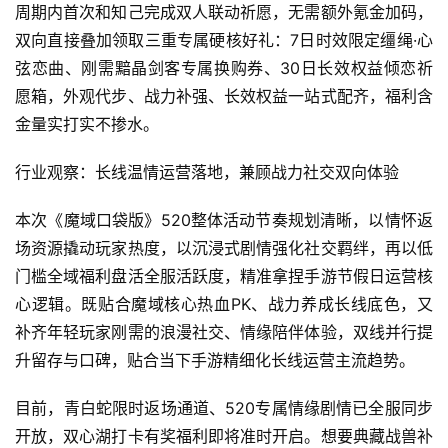
游
周期内首次和知己完成双人联动祈愿，无需额外氪金加码，
双向直接叠加领取三重专属硬核好礼：7日时效限定缰绳·心
茶
弦恋曲、刚需黯晶剑客专属换购券、30日长效权益倾恋祈
对
愿箱，外观代步、战力补强、长效权益一站式配齐，福利含
接
金量实打实不掺水。
会
行业观察：长线温情运营落地，兼顾战力社交双向体验
上
本次《魔域口袋版》520整体活动节奏规划清晰，以情怀返
海
场资源撬动玩家热度，以沉浸式剧情强化社交羁绊，再以低
站
门槛全域福利盘活全服活跃度，精准拿捏手游节假日运营核
心逻辑。既贴合魔域核心热血PK、战力养成长线底色，又
补齐年轻玩家刚需的浪漫社交、情缘陪伴体验，双线并行提
中
升留存与口碑，贴合当下手游精细化长线运营主流趋势。
文
(
目前，青白蛇限时返场通道、520专属情缘剧情已全服同步
中
开放，双心湖打卡有奖福利即将准时开启。想要典藏战兽补
国