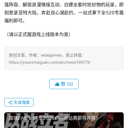
)
强阵容、解锁浪漫情缘互动、白嫖全套时效好物的玩家，即
刻登录亚特大陆，奔赴双心湖赴约，一站式拿下全520专属
福利即可。
（请以正式服游戏上线版本为准）
原创文章，作者：wisegames，禁止转载：
https://youxichaguan.com/archives/196174
赞
(0)
生成海报
直通EWC！SCS 2026广州分站赛即将开赛！