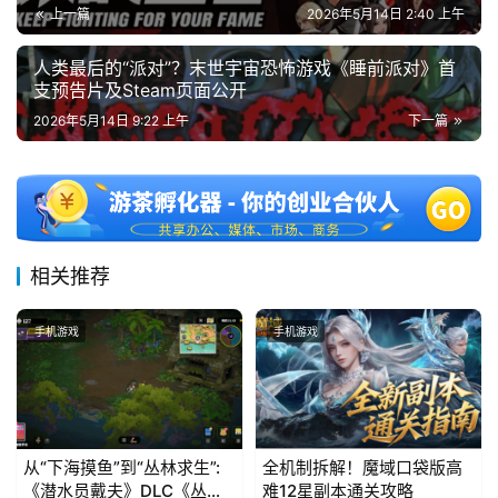
上一篇
2026年5月14日 2:40 上午
人类最后的“派对”？末世宇宙恐怖游戏《睡前派对》首
支预告片及Steam页面公开
2026年5月14日 9:22 上午
下一篇
相关推荐
手机游戏
手机游戏
从“下海摸鱼”到“丛林求生”:
全机制拆解！魔域口袋版高
《潜水员戴夫》DLC《丛
难12星副本通关攻略