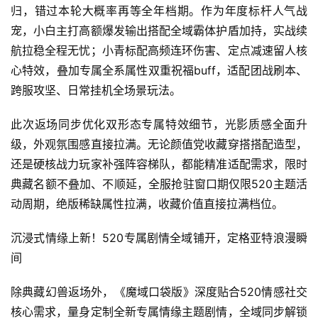
归，错过本轮大概率再等全年档期。作为年度标杆人气战
宠，小白主打高额爆发输出搭配全域霸体护盾加持，实战续
航拉稳全程无忧；小青标配高频连环伤害、定点减速留人核
心特效，叠加专属全系属性双重祝福buff，适配团战刷本、
跨服攻坚、日常挂机全场景玩法。
此次返场同步优化双形态专属特效细节，光影质感全面升
级，外观氛围感直接拉满。无论颜值党收藏穿搭搭配造型，
还是硬核战力玩家补强阵容梯队，都能精准适配需求，限时
典藏名额不叠加、不顺延，全服抢驻窗口期仅限520主题活
动周期，绝版稀缺属性拉满，收藏价值直接拉满档位。
沉浸式情缘上新！520专属剧情全域铺开，定格亚特浪漫瞬
间
除典藏幻兽返场外，《魔域口袋版》深度贴合520情感社交
核心需求，量身定制全新专属情缘主题剧情，全域同步解锁