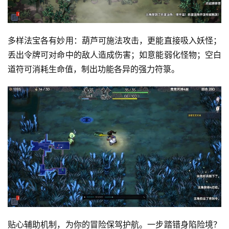
创
游
多样法宝各有妙用：葫芦可施法攻击，更能直接吸入妖怪；
戏
业
丢出令牌可对命中的敌人造成伤害；如意能弱化怪物；空白
界
道符可消耗生命值，制出功能各异的强力符箓。
手
机
游
戏
单
机
游
戏
休
贴心辅助机制，为你的冒险保驾护航。一步踏错身陷险境？