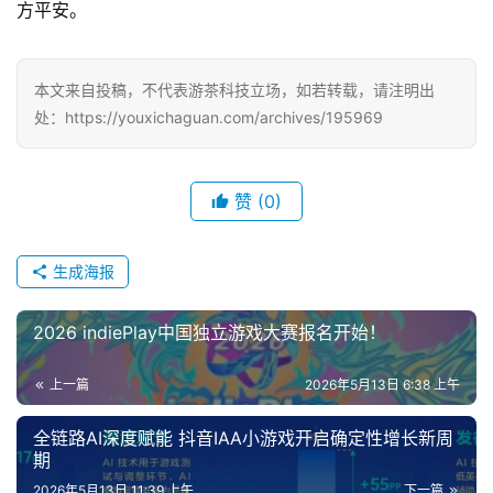
方平安。
中
本文来自投稿，不代表游茶科技立场，如若转载，请注明出
文
处：https://youxichaguan.com/archives/195969
(
中
国
赞
(0)
)
生成海报
2026 indiePlay中国独立游戏大赛报名开始！
上一篇
2026年5月13日 6:38 上午
全链路AI深度赋能 抖音IAA小游戏开启确定性增长新周
期
2026年5月13日 11:39 上午
下一篇