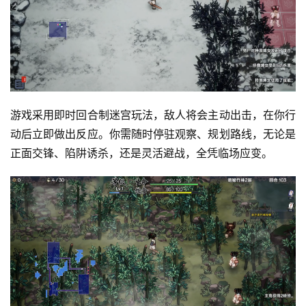
游戏采用即时回合制迷宫玩法，敌人将会主动出击，在你行
动后立即做出反应。你需随时停驻观察、规划路线，无论是
正面交锋、陷阱诱杀，还是灵活避战，全凭临场应变。
首
页
游
茶
原