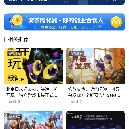
相关推荐
游戏业界
游戏业界
北京周末好去处，暴造「摊
修剪皮毛，听些闲聊！《异
开玩」独立游戏市集正式开
兽发廊》全新预告与Steam
票！
免费试玩公开
13小时前
16小时前
游戏业界
游戏业界