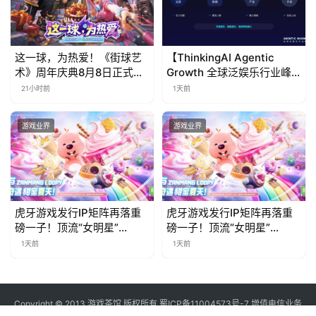
这一球，为热爱！《街球艺
【ThinkingAI Agentic
术》周年庆典8月8日正式上
Growth 全球泛娱乐行业峰
线，多重福利与全新内容同
会】Agent 时代，人到底负
21小时前
1天前
步开启
责什么
游戏业界
游戏业界
虎牙游戏发行IP矩阵再落重
虎牙游戏发行IP矩阵再落重
磅一子！顶流“女明星”
磅一子！顶流“女明星”
ZANMANG LOOPY 正版3D
ZANMANG LOOPY 正版3D
1天前
1天前
消除手游《消消奇遇》惊喜
消除手游《消消奇遇》惊喜
曝光
曝光
Copyright © 2013 游戏茶馆 版权所有
蜀ICP备11004573号-7
增值电信业务
经营许可证 川B2-20170060号