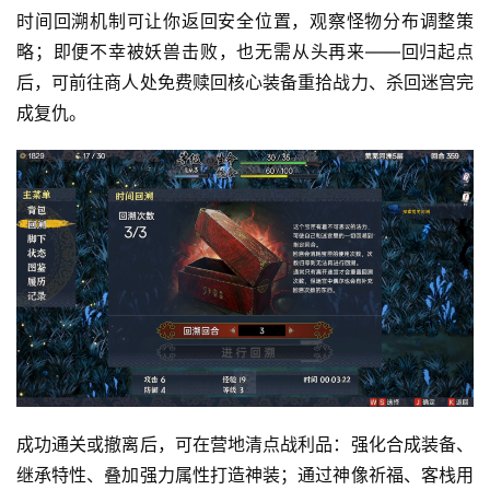
闲
时间回溯机制可让你返回安全位置，观察怪物分布调整策
游
略；即便不幸被妖兽击败，也无需从头再来——回归起点
戏
后，可前往商人处免费赎回核心装备重拾战力、杀回迷宫完
成复仇。
2
0
2
5
第
十
三
届
金
茶
奖
成功通关或撤离后，可在营地清点战利品：强化合成装备、
继承特性、叠加强力属性打造神装；通过神像祈福、客栈用
7