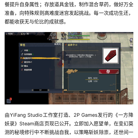
餐提升自身属性；存放道具金钱，制作混合草药，做好万全
月
准备，向特殊规则高难度迷宫发起挑战。每一次成功生还，
都能收获无与伦比的成就感。
3
0
日
游
茶
对
接
会
上
由YiFang Studio工作室打造、2P Games发行的《一方降
海
妖录》Steam商店页现已公开。立即加入愿望单，在变幻莫
测的秘境修行中不断挑战自我，以策略斩妖除祟，还世间一
站