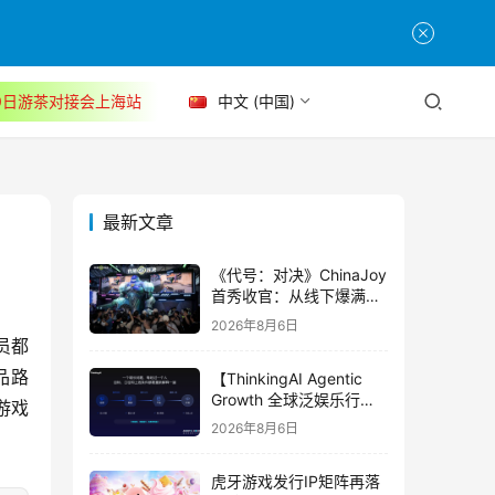
30日游茶对接会上海站
中文 (中国)
最新文章
《代号：对决》ChinaJoy
首秀收官：从线下爆满看
见玩家的真实期待
2026年8月6日
员都
品路
【ThinkingAI Agentic
Growth 全球泛娱乐行业
游戏
峰会】Agent 时代，人到
2026年8月6日
底负责什么
虎牙游戏发行IP矩阵再落