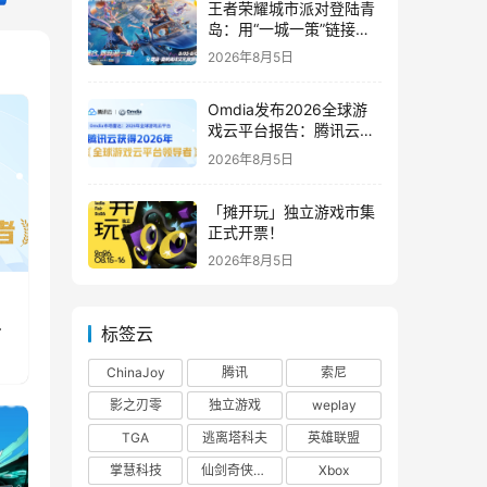
王者荣耀城市派对登陆青
岛：用“一城一策”链接海
洋场景，以双向奔赴带动
2026年8月5日
夏日文旅
Omdia发布2026全球游
戏云平台报告：腾讯云连
续两年入选“领导者”象限
2026年8月5日
「摊开玩」独立游戏市集
正式开票！
2026年8月5日
标签云
ChinaJoy
腾讯
索尼
影之刃零
独立游戏
weplay
TGA
逃离塔科夫
英雄联盟
掌慧科技
仙剑奇侠传四
Xbox