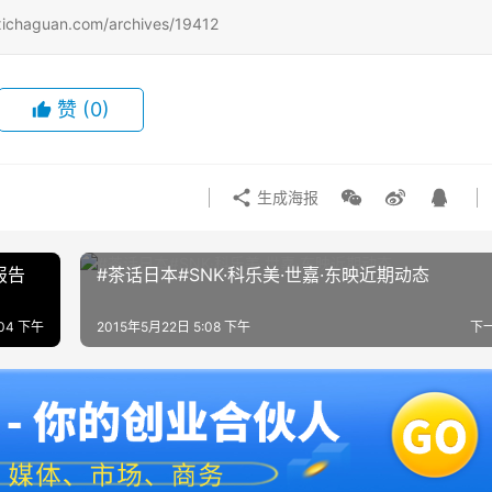
uan.com/archives/19412
赞
(0)
生成海报
报告
#茶话日本#SNK·科乐美·世嘉·东映近期动态
:04 下午
2015年5月22日 5:08 下午
下