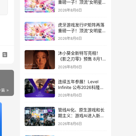
重磅一子！顶流“女明星”
ZANMANG LOOPY 正版
2026年8月6日
3D消除手游《消消奇遇》
惊喜曝光
虎牙游戏发行IP矩阵再落
重磅一子！顶流“女明星”
ZANMANG LOOPY 正版
2026年8月6日
3D消除手游《消消奇遇》
惊喜曝光
沐小葵全新特写亮相！
《影之刃零》预售 8月12
日开启
2026年8月6日
连续五年参展！Level
Infinite 公布2026科隆游
一篇
戏展产品阵容
2026年8月6日
管线AI化、原生游戏和长
期主义：游戏AI进入新共
识时代
2026年8月6日