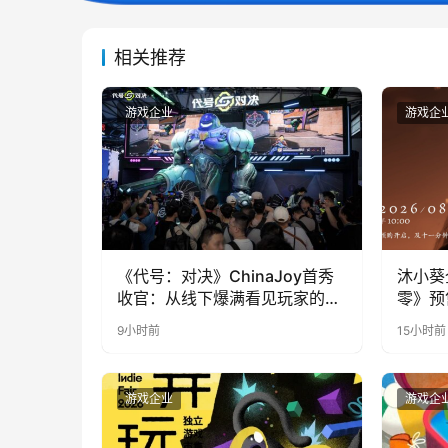
相关推荐
游戏企业
游戏企
《代号：对决》ChinaJoy首秀
沐小葵
收官：从线下爆满看见玩家的真
零》预
实期待
9小时前
15小时前
游戏企业
游戏企