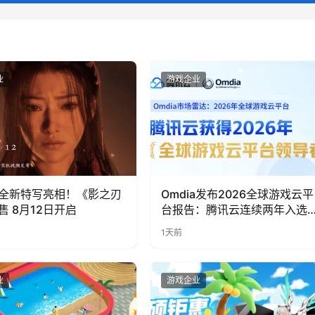
业
游戏企业
全新特写亮相！《影之刃
Omdia发布2026全球游戏云平
售 8月12日开启
台报告：腾讯云连续两年入选
“领导者”象限
1天前
业
游戏企业