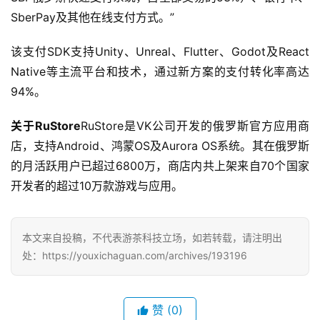
机
SberPay及其他在线支付方式。”
游
戏
该支付SDK支持Unity、Unreal、Flutter、Godot及React 
Native等主流平台和技术，通过新方案的支付转化率高达
休
94%。
闲
游
关于RuStore
RuStore是VK公司开发的俄罗斯官方应用商
戏
店，支持Android、鸿蒙OS及Aurora OS系统。其在俄罗斯
的月活跃用户已超过6800万，商店内共上架来自70个国家
2
开发者的超过10万款游戏与应用。
0
2
5
本文来自投稿，不代表游茶科技立场，如若转载，请注明出
第
处：https://youxichaguan.com/archives/193196
十
三
届
金
赞
(0)