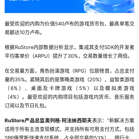
游
最受欢迎的内购为价值540卢布的游戏货币包，最高单笔交
茶
原
易额达10万卢布。
创
根据RuStore内部数据分析显示，集成其支付SDK的开发者
平均客单价（ARPU）提升了30%，交易数量增长了两倍。
游
戏
在交易量方面，角色扮演游戏（RPG）位居榜首，占总支付
业
界
量的35%。紧随其后的是策略类游戏（20%）、益智类游戏
（6%）、桌面及卡牌游戏（5%）以及模拟类游戏
手
（4%）。最受欢迎的内购项目包括游戏内货币、音乐服务
机
订阅以及节日礼包。
游
戏
RuStore产品总监奥列格·阿法纳西耶夫
表示：“新解决方案
适用于所有主流变现模式，并支持所有可用支付方式，包括
单
SBP俄罗斯快速支付系统，占全部交易的53%）、银行卡、