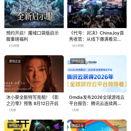
会
上
海
站
预约开启！魔域口袋版启示
《代号：对决》ChinaJoy首
服重磅福利
秀收官：从线下爆满看见玩
家的真实期待
2小时前
18小时前
中
文
游戏企业
游戏企业
(
中
国
)
沐小葵全新特写亮相！《影
Omdia发布2026全球游戏云
之刃零》预售 8月12日开启
平台报告：腾讯云连续两年
入选“领导者”象限
1天前
1天前
游戏企业
游戏企业