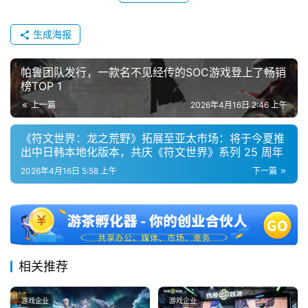
茶
奖
生成海报
帕鲁团队发行，一款名不见经传的SOC游戏登上了畅销
7
榜TOP 1
上一篇
2026年4月16日 2:46 上午
月
3
《符文世界：龙之荒野》拓展至亚太市场：将于今夏推
出中日韩本地化版本，共庆《符文世界》系列 25 周年
0
2026年4月16日 5:58 上午
下一篇
日
游
茶
对
相关推荐
接
游戏企业
游戏企业