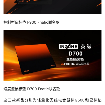
2
5
第
十
控制型鼠标垫 F900 Fnatic联名款
三
届
金
茶
奖
7
月
3
速度型鼠标垫 D700 Fnatic联名款
0
这三款新品分别为轻量化无线电竞鼠标G500和鼠标垫
日