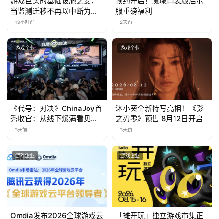
游戏巨头的基础设施之变：
预约开启！魔域口袋版启示
当监测迁移不再以中断为代
服重磅福利
价
19小时前
2天前
游戏企业
游戏企业
《代号：对决》ChinaJoy首
沐小葵全新特写亮相！《影
秀收官：从线下爆满看见玩
之刃零》预售 8月12日开启
家的真实期待
3天前
3天前
游戏企业
游戏企业
Omdia发布2026全球游戏云
「摊开玩」独立游戏市集正