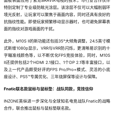
面板表面应用了索尼BRAVIA电视的技术，与行业合作伙伴
特别定制了专业级防眩光涂层。该涂层不仅可以大幅削弱环
境光反射，让玩家可以聚焦于画面内容，同时还具有良好的
抗指纹性能。即使玩家频繁移动显示器时，也可避免屏幕表
面的指纹对游戏画面的干扰。
首
此外，M10S II的新功能还包括35°大倾角调整，24.5英寸模
页
式新增1080p显示，VRR与VRR防闪烁，更清晰易识别的十
字瞄准线颜色等，以不断优化FPS竞技体验，同时，M10S 
游
II还提供包括2个HDMI 2.1接口、1个DP 2.1等丰富接口，以
茶
原
及上一代产品颇受好评的FPS Pro/Pro+模式、灵活的小底
创
座设计、PS5™专属优化、三年烧屏保等设计与保障。
Fnatic
联名款
鼠标
与
鼠标垫：战队同款，竞技信仰
游
戏
INZONE英纵进一步深化与全球知名电竞战队Fnatic的战略
业
界
合作，联合推出鼠标与鼠标垫联名款。