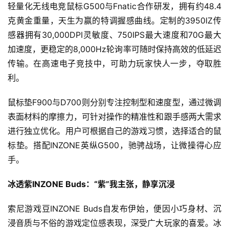
国
轻量化无线电竞鼠标G500与Fnatic合作研发，拥有约48.4
)
克黄金重量，天生为赢的特调握感曲线。定制的3950IZ传
感器拥有30,000DPI灵敏度、750IPS最大速度和70G最大
加速度，更稳定的8,000Hz轮询率可随时保持高效的低延迟
传输。在高速电子竞技中，可助力玩家快人一步，夺取胜
利。
鼠标垫F900与D700则分别专注控制型和速度型，通过微调
表面材料的摩擦力，可针对操作的精准性和跟手感两大需求
进行独立优化。用户可根据自己的游戏习惯，选择适合的鼠
标垫。搭配INZONE英纵G500，驰骋战场，让微操得心应
手。
冰透紫INZONE Buds：
“紫”我主张
，
静享沉浸
索尼游戏豆INZONE Buds自发布伊始，便因小巧身材、沉
浸音质与不俗的游戏定位感表现，深受广大玩家的喜爱。冰