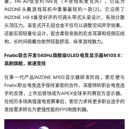
量，H6 Air低至约199克（不含线和麦克风），已成为
INZONE头戴游戏耳机中重量最轻的一款[2]。它沿用了
INZONE H9 II备受好评的可调头带式头梁设计，有效分散
头顶压力。渐变式开孔铝合金不仅可以调整空间声学效果，
还能实现轻量化设计，配合柔软亲肤的尼龙耳罩和低侧压结
构，长时间佩戴也依然轻盈舒适，纵享游戏魅力。
F
natic
联合开发540Hz旗舰级OLED电竞显示器M10S II：
高刷旗舰
，疾速竞技
在第一代产品INZONE M10S显示器研发阶段，索尼便与
Fnatic职业电竞选手保持紧密的合作，深度倾听职业电竞选
手的反馈，上市后很快成为APEX全球系列赛官方显示器。
在经历多场高强度电竞赛事后，索尼力求将更多职业选手的
竞技需求转化为更强性能的FPS制胜利器。