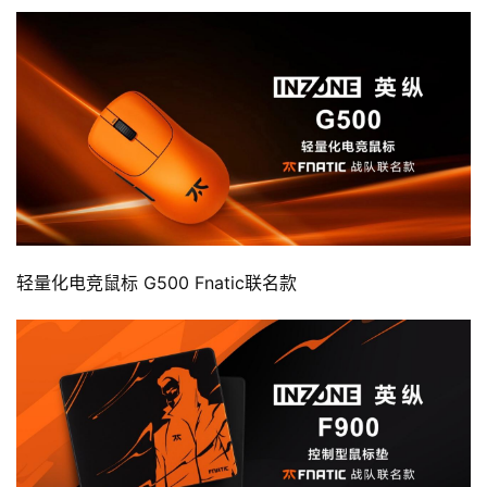
手
机
游
戏
单
机
游
戏
轻量化电竞鼠标 G500 Fnatic联名款
休
闲
游
戏
2
0