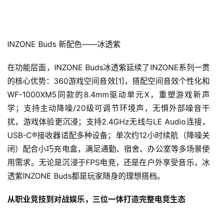
INZONE Buds 新配色——冰透紫
在功能层面，INZONE Buds冰透紫延续了INZONE系列一贯
的核心优势：360游戏空间音效[1]，搭配空间音效个性化和
WF-1000XM5同款的8.4mm驱动单元X，重塑游戏新声
学；支持主动降噪/20级可调节环境声，无惧外部噪音干
扰，游戏体验更沉浸；支持2.4GHz无线与LE Audio连接，
USB-C®接收器适配多种设备；单次约12小时续航（降噪关
闭）配合小巧充电盒，满足通勤、宿舍、办公室等多场景使
用需求。无论是沉浸于FPS电竞，还是在户外享受音乐，冰
透紫INZONE Buds都是玩家随身的理想搭档。
从
职业竞技
到
对战娱乐
，三位一体打造完整电竞生态