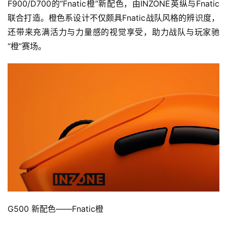
F900/D700的“Fnatic橙”新配色，由INZONE英纵与Fnatic
游
联合打造。橙色系设计不仅颇具Fnatic战队风格的辨识度，
茶
还带来充满活力与力量感的视觉享受，助力战队与玩家驰
“橙”赛场。
对
接
会
上
海
站
中
文
(
G500 新配色——Fnatic橙
中