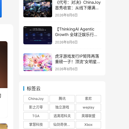
《代号：对决》ChinaJoy
首秀收官：从线下爆满看
见玩家的真实期待
2026年8月6日
【ThinkingAI Agentic
Growth 全球泛娱乐行业
峰会】Agent 时代，人到
2026年8月6日
底负责什么
虎牙游戏发行IP矩阵再落
重磅一子！顶流“女明星”
ZANMANG LOOPY 正版
2026年8月6日
3D消除手游《消消奇遇》
惊喜曝光
标签云
刃
ChinaJoy
腾讯
索尼
影之刃零
独立游戏
weplay
TGA
逃离塔科夫
英雄联盟
掌慧科技
仙剑奇侠传四
Xbox