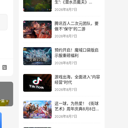
生”:《潜水员戴夫》
DLC《丛林》移动端定档
2026年8月7日
8月14日
腾讯百人二次元团队，要
做不“保守”的二游
2026年8月7日
预约开启！魔域口袋版启
示服重磅福利
2026年8月7日
游戏出海，全面进入“内容
经营”时代
2026年8月7日
一篇
这一球，为热爱！《街球
艺术》周年庆典8月8日正
式上线，多重福利与全新
2026年8月7日
内容同步开启