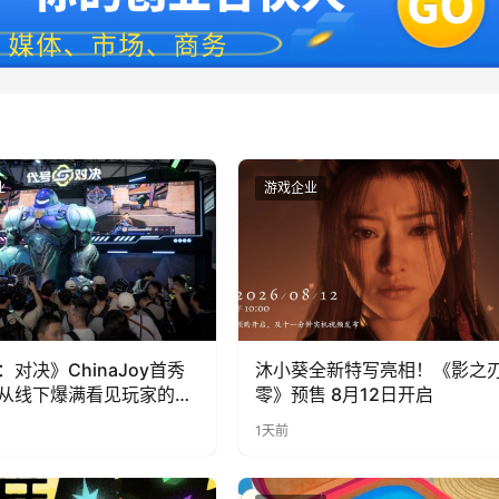
业
游戏企业
：对决》ChinaJoy首秀
沐小葵全新特写亮相！《影之
从线下爆满看见玩家的真
零》预售 8月12日开启
1天前