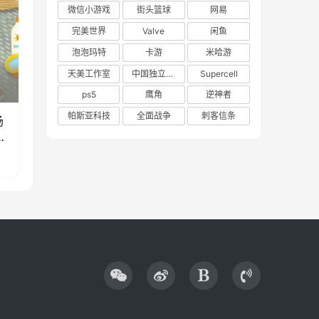
微信小游戏
街头篮球
网易
完美世界
Valve
闲鱼
泡泡玛特
卡游
米哈游
天美工作室
中国独立游戏联盟
Supercell
ps5
鹰角
逆神者
帕斯亚科技
全面战争
刺客信条
场
款