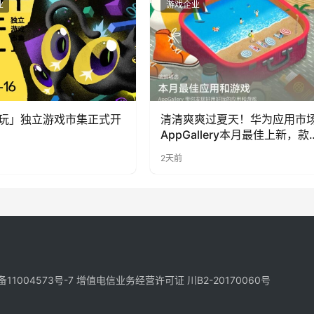
业
游戏企业
玩」独立游戏市集正式开
清清爽爽过夏天！华为应用市
AppGallery本月最佳上新，款
提升幸福感
2天前
备11004573号-7
增值电信业务经营许可证 川B2-20170060号