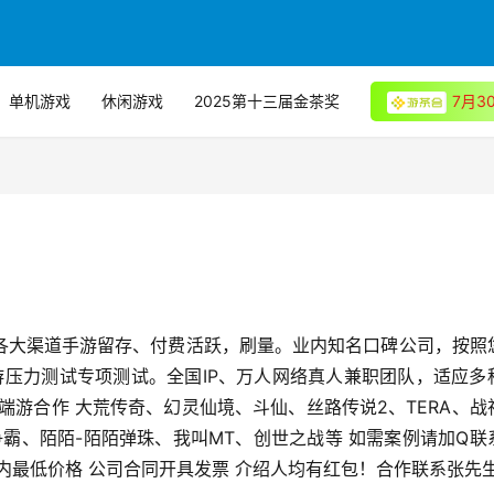
单机游戏
休闲游戏
2025第十三届金茶奖
7月
S各大渠道手游留存、付费活跃，刷量。业内知名口碑公司，按照
手游压力测试专项测试。全国IP、万人网络真人兼职团队，适应多
端游合作 大荒传奇、幻灵仙境、斗仙、丝路传说2、TERA、战
争霸、陌陌-陌陌弹珠、我叫MT、创世之战等 如需案例请加Q联
内最低价格 公司合同开具发票 介绍人均有红包！合作联系张先生