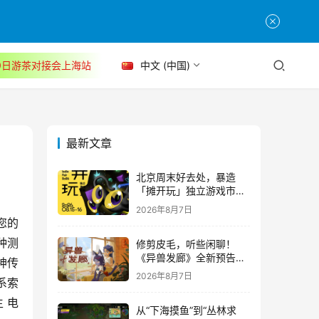
30日游茶对接会上海站
中文 (中国)
最新文章
北京周末好去处，暴造
「摊开玩」独立游戏市集
正式开票！
2026年8月7日
您的
种测
修剪皮毛，听些闲聊！
《异兽发廊》全新预告与
神传
Steam免费试玩公开
2026年8月7日
系索
 电
从“下海摸鱼”到“丛林求