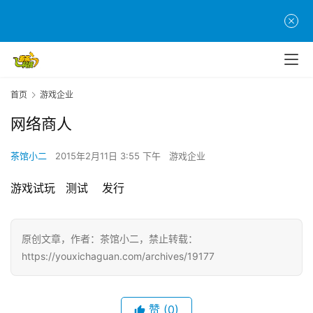
页
游
茶
原
创
首页
游戏企业
网络商人
游
戏
茶馆小二
2015年2月11日 3:55 下午
游戏企业
业
界
游戏试玩   测试    发行
手
机
原创文章，作者：茶馆小二，禁止转载：
游
https://youxichaguan.com/archives/19177
戏
单
赞
(0)