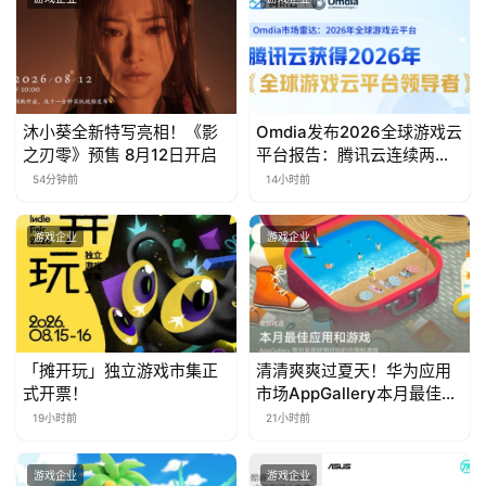
茶
奖
沐小葵全新特写亮相！《影
Omdia发布2026全球游戏云
7
之刃零》预售 8月12日开启
平台报告：腾讯云连续两年
入选“领导者”象限
月
54分钟前
14小时前
3
游戏企业
游戏企业
0
日
游
「摊开玩」独立游戏市集正
清清爽爽过夏天！华为应用
茶
式开票！
市场AppGallery本月最佳上
对
新，款款提升幸福感
19小时前
21小时前
接
游戏企业
游戏企业