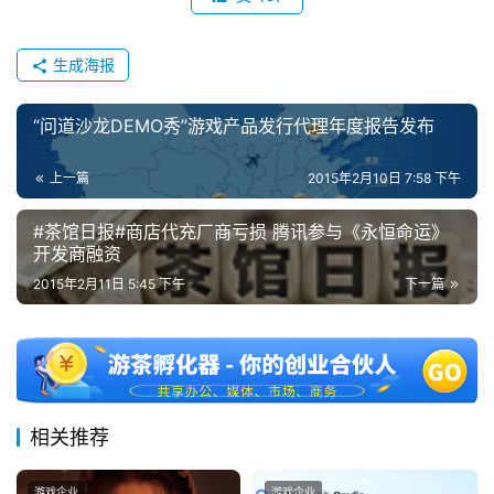
机
游
生成海报
戏
“问道沙龙DEMO秀”游戏产品发行代理年度报告发布
休
闲
上一篇
2015年2月10日 7:58 下午
游
戏
#茶馆日报#商店代充厂商亏损 腾讯参与《永恒命运》
开发商融资
2
2015年2月11日 5:45 下午
下一篇
0
2
5
第
十
三
相关推荐
届
金
游戏企业
游戏企业