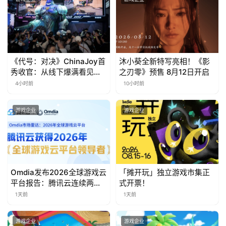
茶
奖
《代号：对决》ChinaJoy首
沐小葵全新特写亮相！《影
7
秀收官：从线下爆满看见玩
之刃零》预售 8月12日开启
家的真实期待
月
4小时前
10小时前
3
游戏企业
游戏企业
0
日
游
Omdia发布2026全球游戏云
「摊开玩」独立游戏市集正
茶
平台报告：腾讯云连续两年
式开票！
对
入选“领导者”象限
1天前
1天前
接
游戏企业
游戏企业