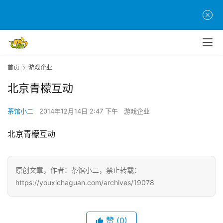
页
游
茶
原
创
首页
游戏企业
北京青檬互动
游
戏
茶馆小二
2014年12月14日 2:47 下午
游戏企业
业
界
北京青檬互动
手
机
原创文章，作者：茶馆小二，禁止转载：
游
https://youxichaguan.com/archives/19078
戏
单
赞
(0)