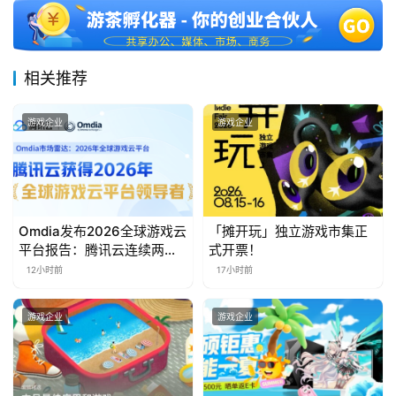
三
届
金
茶
相关推荐
奖
游戏企业
游戏企业
7
月
Omdia发布2026全球游戏云
「摊开玩」独立游戏市集正
3
平台报告：腾讯云连续两年
式开票！
入选“领导者”象限
0
12小时前
17小时前
日
游戏企业
游戏企业
游
茶