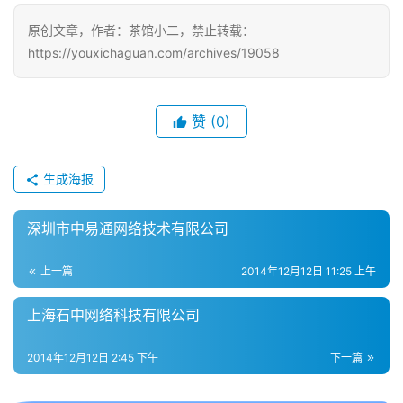
戏
原创文章，作者：茶馆小二，禁止转载：
https://youxichaguan.com/archives/19058
单
机
游
戏
赞
(0)
休
生成海报
闲
游
深圳市中易通网络技术有限公司
戏
上一篇
2014年12月12日 11:25 上午
2
0
上海石中网络科技有限公司
2
5
2014年12月12日 2:45 下午
下一篇
第
十