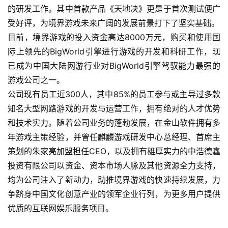
的研发工作。其中首款产品《天地决》更是于首次测试便广
游
受好评，为境界游戏未来广阔的发展前景打下了坚实基础。
戏
目前，境界游戏的投入资金高达8000万元，购买和使用国
业
际上领先的BigWorld引擎进行游戏的开发和科研工作，现
界
已成为中国大陆网游行业对BigWorld引擎驾驭能力最强的
游戏公司之一。
手
机
公司现有员工近300人，其中85%的员工参与或主导过多款
游
知名大型网路游戏的开发与运营工作，拥有绝对的人才优势
戏
和技术实力。随着公司业务的蓬勃发展，在金山软件拥有多
年游戏主策经验，并曾任麒麟游戏研发中心总经理、首席主
单
策划的朱家亮加盟担任CEO，以及拥有雄厚实力的中浩德鑫
机
投资有限公司以资金、资本市场人脉及其他资源全力支持，
游
均为公司注入了新动力，助推境界游戏的快速持续发展，力
戏
争跻身中国文化创意产业的领军企业行列，为更多用户提供
优质的互联网娱乐服务项目。
休
闲