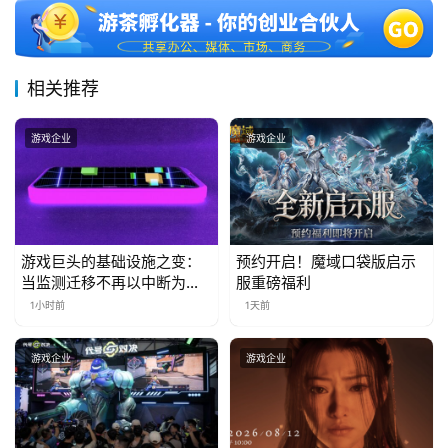
月
3
0
相关推荐
日
游戏企业
游戏企业
游
茶
对
游戏巨头的基础设施之变：
预约开启！魔域口袋版启示
接
当监测迁移不再以中断为代
服重磅福利
会
价
1小时前
1天前
上
游戏企业
游戏企业
海
站