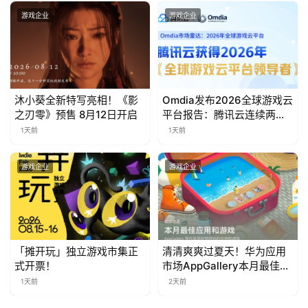
茶
游戏企业
游戏企业
对
接
会
沐小葵全新特写亮相！《影
Omdia发布2026全球游戏云
之刃零》预售 8月12日开启
平台报告：腾讯云连续两年
上
入选“领导者”象限
1天前
1天前
海
站
游戏企业
游戏企业
中
文
「摊开玩」独立游戏市集正
清清爽爽过夏天！华为应用
(
式开票！
市场AppGallery本月最佳上
中
新，款款提升幸福感
1天前
2天前
国
)