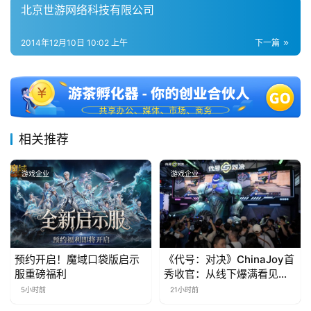
北京世游网络科技有限公司
第
十
2014年12月10日 10:02 上午
下一篇
三
届
金
茶
奖
相关推荐
游戏企业
游戏企业
7
月
3
0
预约开启！魔域口袋版启示
《代号：对决》ChinaJoy首
服重磅福利
秀收官：从线下爆满看见玩
日
家的真实期待
5小时前
21小时前
游