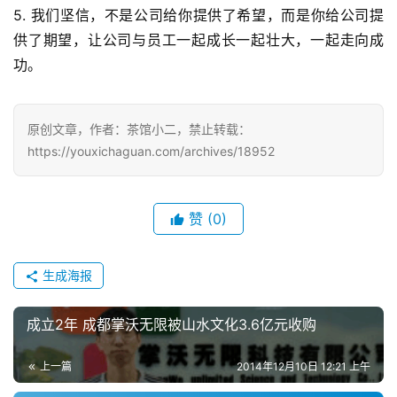
机
5. 我们坚信，不是公司给你提供了希望，而是你给公司提
游
供了期望，让公司与员工一起成长一起壮大，一起走向成
戏
功。
单
机
原创文章，作者：茶馆小二，禁止转载：
游
https://youxichaguan.com/archives/18952
戏
休
赞
(0)
闲
游
生成海报
戏
成立2年 成都掌沃无限被山水文化3.6亿元收购
2
0
上一篇
2014年12月10日 12:21 上午
2
5