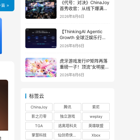
《代号：对决》ChinaJoy
一篇
首秀收官：从线下爆满看
见玩家的真实期待
2026年8月6日
【ThinkingAI Agentic
Growth 全球泛娱乐行业
峰会】Agent 时代，人到
2026年8月6日
底负责什么
虎牙游戏发行IP矩阵再落
重磅一子！顶流“女明星”
ZANMANG LOOPY 正版
2026年8月6日
3D消除手游《消消奇遇》
惊喜曝光
标签云
ChinaJoy
腾讯
索尼
影之刃零
独立游戏
weplay
TGA
逃离塔科夫
英雄联盟
掌慧科技
仙剑奇侠传四
Xbox
刃