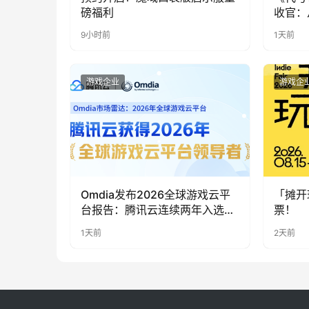
磅福利
收官：
实期待
9小时前
1天前
游戏企业
游戏企
Omdia发布2026全球游戏云平
「摊开
台报告：腾讯云连续两年入选
票！
“领导者”象限
1天前
2天前