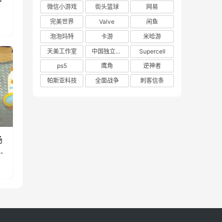
微信小游戏
街头篮球
网易
完美世界
Valve
闲鱼
泡泡玛特
卡游
米哈游
天美工作室
中国独立游戏联盟
Supercell
ps5
鹰角
逆神者
帕斯亚科技
全面战争
刺客信条
场
款