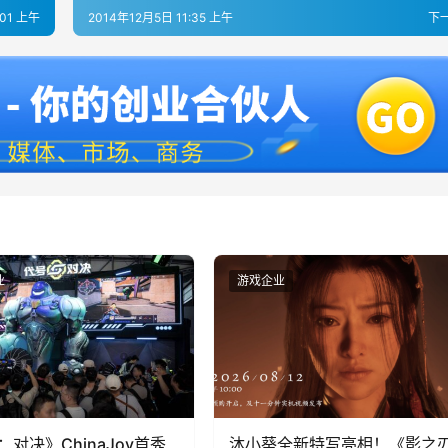
:01 上午
2014年12月5日 11:35 上午
下
业
游戏企业
：对决》ChinaJoy首秀
沐小葵全新特写亮相！《影之