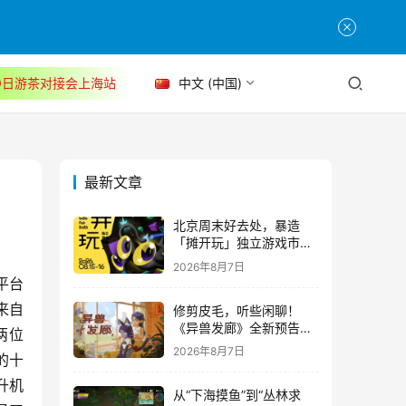
30日游茶对接会上海站
中文 (中国)
最新文章
北京周末好去处，暴造
「摊开玩」独立游戏市集
正式开票！
2026年8月7日
平台
来自
修剪皮毛，听些闲聊！
《异兽发廊》全新预告与
两位
Steam免费试玩公开
2026年8月7日
的十
升机
从“下海摸鱼”到“丛林求