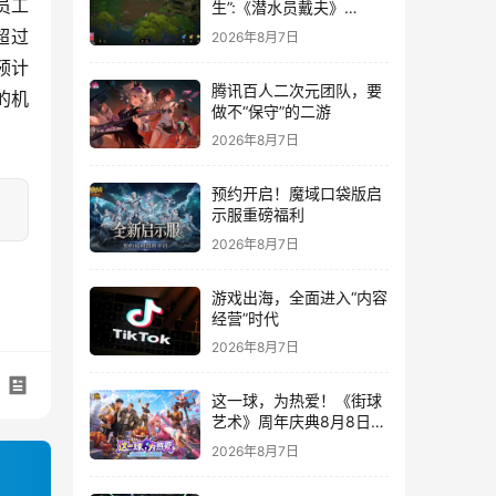
员工
生”:《潜水员戴夫》
DLC《丛林》移动端定档
超过
2026年8月7日
8月14日
预计
腾讯百人二次元团队，要
的机
做不“保守”的二游
2026年8月7日
预约开启！魔域口袋版启
示服重磅福利
2026年8月7日
游戏出海，全面进入“内容
经营”时代
2026年8月7日
这一球，为热爱！《街球
艺术》周年庆典8月8日正
式上线，多重福利与全新
2026年8月7日
内容同步开启