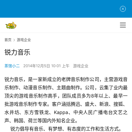
首
页
首页
游戏企业
游
茶
锐力音乐
原
创
茶馆小二
2014年12月5日 10:01 上午
游戏企业
锐力音乐，是一家新成立的老牌音乐制作公司，主营游戏音
游
戏
乐制作、动漫音乐制作、主题曲制作。公司，云集了业内最
业
顶尖的游戏音乐制作高手，团队成员多为8年以上、最早一
界
批游戏音乐制作专家。客户涵括腾迅、盛大、新浪、搜狐、
水井坊、东方雪铁龙、Kappa、中央人民广播电台文艺之
手
声、韩国、荷兰等国内外知名企业。
机
    锐力倡导有音乐、有梦想、有态度的工作和生活方式。
游