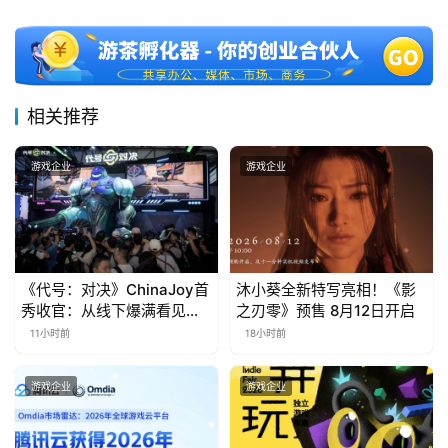
十
三
届
金
茶
相关推荐
奖
游戏企业
游戏企业
7
月
3
《代号：对决》ChinaJoy首
沐小葵全新特写亮相！《影
秀收官：从线下爆满看见玩
之刃零》预售 8月12日开启
0
家的真实期待
11小时前
18小时前
日
游戏企业
游戏企业
游
茶