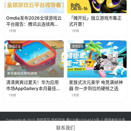
对
接
Omdia发布2026全球游戏云
「摊开玩」独立游戏市集正
平台报告：腾讯云连续两年
式开票！
会
入选“领导者”象限
1天前
1天前
上
海
游戏企业
游戏企业
站
中
清清爽爽过夏天！华为应用
家族式次元美学 电竞满帧神
文
市场AppGallery本月最佳上
器 你一步到位的硬核之选
新，款款提升幸福感
(
1天前
1天前
中
国
)
Copyright © 2013 游戏茶馆 版权所有
蜀ICP备11004573号-7
增值电信业务
经营许可证 川B2-20170060号
联系我们