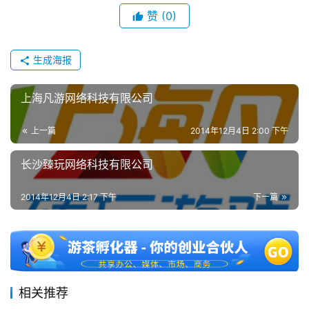
单
赞
(0)
机
游
戏
生成海报
休
上海凡游网络科技有限公司
闲
游
上一篇
2014年12月4日 2:00 下午
戏
长沙臻玩网络科技有限公司
2
0
2014年12月4日 2:17 下午
下一篇
2
5
第
十
三
相关推荐
届