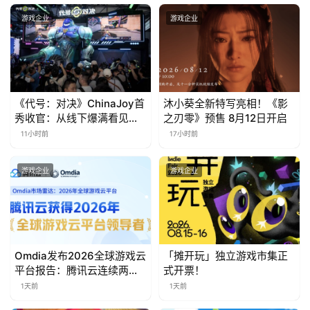
金
茶
游戏企业
游戏企业
奖
7
《代号：对决》ChinaJoy首
沐小葵全新特写亮相！《影
秀收官：从线下爆满看见玩
之刃零》预售 8月12日开启
月
家的真实期待
11小时前
17小时前
3
游戏企业
游戏企业
0
日
游
茶
Omdia发布2026全球游戏云
「摊开玩」独立游戏市集正
平台报告：腾讯云连续两年
式开票！
对
入选“领导者”象限
1天前
1天前
接