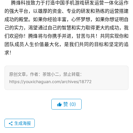
    腾烽科技致力于打造中国手机游戏研发运营一体化运作
的强大平台，以雄厚的资金、专业的研发和熟练的运营搭建
手
成功的殿堂。如果你经验丰富，心怀梦想，如果你想证明自
机
游
己的实力，渴望通过自己的智慧和实力取得更大的成功，我
戏
们欢迎你！腾烽将与你携手并进，甘苦与共！共同实现你和
团队成员人生价值最大化，是我们共同的目标和坚定的追
单
求！
机
游
戏
原创文章，作者：茶馆小二，禁止转载：
https://youxichaguan.com/archives/18772
休
闲
游
赞
(0)
戏
生成海报
2
0