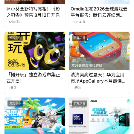
日
沐小葵全新特写亮相！《影
Omdia发布2026全球游戏云
游
之刃零》预售 8月12日开启
平台报告：腾讯云连续两年
入选“领导者”象限
茶
5小时前
19小时前
对
游戏企业
游戏企业
接
会
上
「摊开玩」独立游戏市集正
清清爽爽过夏天！华为应用
海
式开票！
市场AppGallery本月最佳上
站
新，款款提升幸福感
1天前
1天前
游戏企业
游戏企业
中
文
(
中