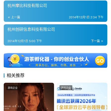
杭州摩比科技有限公司
2
5
第
上一篇
2014年12月1日 2:34 下午
十
杭州创研信息科技有限公司
三
届
金
2014年12月1日 5:00 下午
下一篇
茶
奖
相关推荐
7
月
游戏企业
游戏企业
3
0