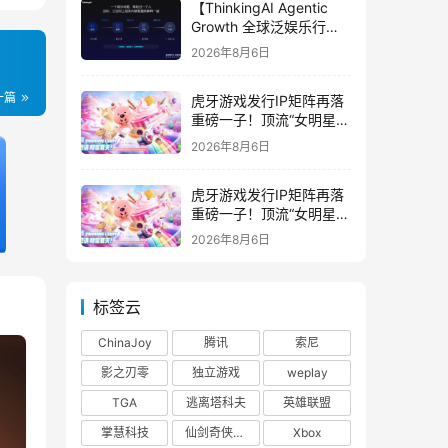
【ThinkingAI Agentic
Growth 全球泛娱乐行业
峰会】Agent 时代，人到
2026年8月6日
底负责什么
一篇
虎牙游戏发行IP矩阵再落
重磅一子！顶流“女明星”
ZANMANG LOOPY 正版
2026年8月6日
3D消除手游《消消奇遇》
惊喜曝光
虎牙游戏发行IP矩阵再落
重磅一子！顶流“女明星”
ZANMANG LOOPY 正版
2026年8月6日
3D消除手游《消消奇遇》
惊喜曝光
标签云
ChinaJoy
腾讯
索尼
影之刃零
独立游戏
weplay
TGA
逃离塔科夫
英雄联盟
掌慧科技
仙剑奇侠传四
Xbox