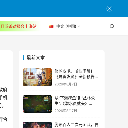
30日游茶对接会上海站
中文 (中国)
最新文章
修剪皮毛，听些闲聊！
《异兽发廊》全新预告与
Steam免费试玩公开
2026年8月7日
政府
手机
从“下海摸鱼”到“丛林求
生”:《潜水员戴夫》
司。
DLC《丛林》移动端定档
2026年8月7日
8月14日
行合
腾讯百人二次元团队，要