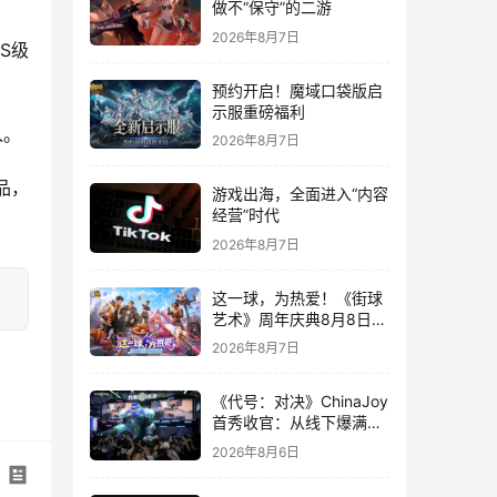
做不“保守”的二游
2026年8月7日
S级
预约开启！魔域口袋版启
示服重磅福利
入。
2026年8月7日
品，
游戏出海，全面进入“内容
经营”时代
2026年8月7日
这一球，为热爱！《街球
艺术》周年庆典8月8日正
式上线，多重福利与全新
2026年8月7日
内容同步开启
《代号：对决》ChinaJoy
首秀收官：从线下爆满看
见玩家的真实期待
2026年8月6日