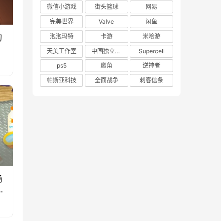
微信小游戏
街头篮球
网易
完美世界
Valve
闲鱼
刃
泡泡玛特
卡游
米哈游
天美工作室
中国独立游戏联盟
Supercell
ps5
鹰角
逆神者
帕斯亚科技
全面战争
刺客信条
场
款