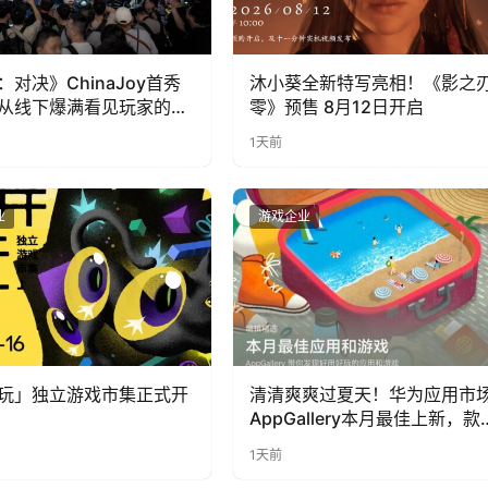
：对决》ChinaJoy首秀
沐小葵全新特写亮相！《影之
从线下爆满看见玩家的真
零》预售 8月12日开启
1天前
业
游戏企业
玩」独立游戏市集正式开
清清爽爽过夏天！华为应用市
AppGallery本月最佳上新，款
提升幸福感
1天前