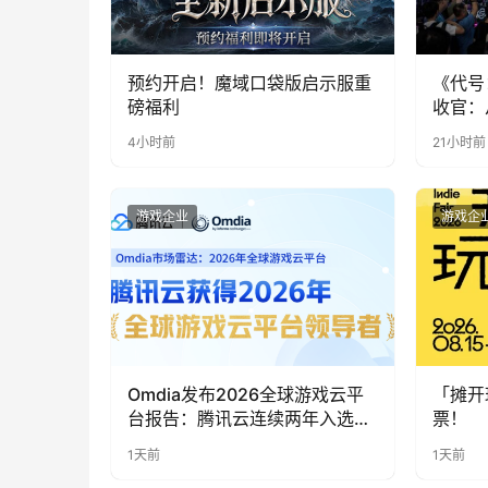
预约开启！魔域口袋版启示服重
《代号
磅福利
收官：
实期待
4小时前
21小时前
游戏企业
游戏企
Omdia发布2026全球游戏云平
「摊开
台报告：腾讯云连续两年入选
票！
“领导者”象限
1天前
1天前