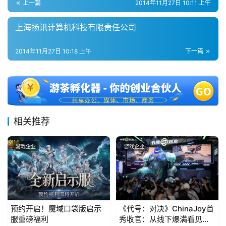
上一篇
2014年11月27日 10:11 上午
5
第
上海扬讯计算机科技有限责任公司
十
三
2014年11月27日 10:18 上午
下一篇
届
金
茶
奖
相关推荐
7
游戏企业
游戏企业
月
3
0
预约开启！魔域口袋版启示
《代号：对决》ChinaJoy首
日
服重磅福利
秀收官：从线下爆满看见玩