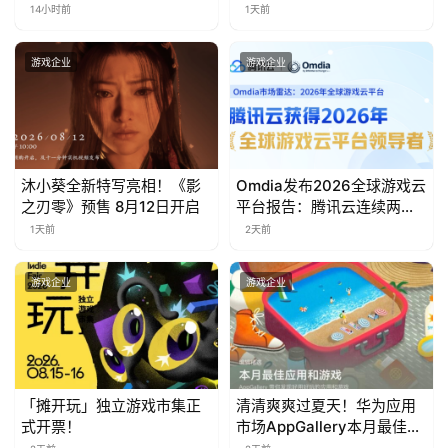
游
家的真实期待
14小时前
1天前
茶
游戏企业
游戏企业
对
接
会
沐小葵全新特写亮相！《影
Omdia发布2026全球游戏云
上
之刃零》预售 8月12日开启
平台报告：腾讯云连续两年
海
入选“领导者”象限
1天前
2天前
站
游戏企业
游戏企业
中
文
(
「摊开玩」独立游戏市集正
清清爽爽过夏天！华为应用
中
式开票！
市场AppGallery本月最佳上
国
新，款款提升幸福感