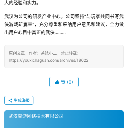
大的经验和实力。
手
机
武汉为公司的研发产业中心，公司坚持“与玩家共同书写武
游
戏
侠游戏新篇章”，充分尊重和采纳用户意见和建议，全力做
出用户心目中真正的武侠……… 
单
机
游
原创文章，作者：茶馆小二，禁止转载：
戏
https://youxichaguan.com/archives/18622
休
赞
(0)
闲
游
戏
生成海报
2
武汉翼游网络技术有限公司
0
2