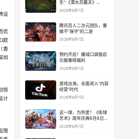
生”:《潜水员戴夫》
DLC《丛林》移动端定档
2026年8月7日
牌设
8月14日
腾讯百人二次元团队，要
而优
做不“保守”的二游
Ω欧
2026年8月7日
（香
预约开启！魔域口袋版启
深圳
示服重磅福利
2026年8月7日
游戏出海，全面进入“内容
经营”时代
别惊
2026年8月7日
设计
这一球，为热爱！《街球
艺术》周年庆典8月8日正
式上线，多重福利与全新
2026年8月7日
内容同步开启
设限