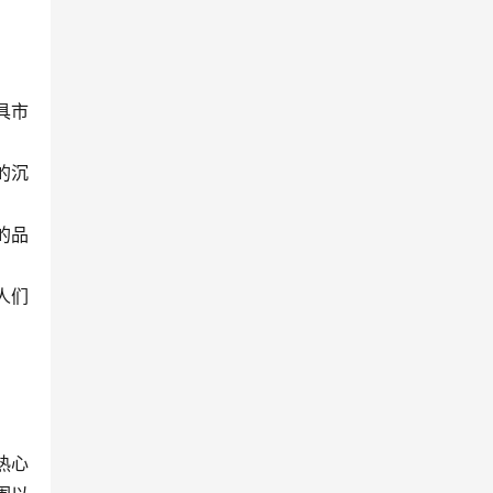
具市
的沉
的品
人们
热心