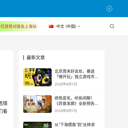
30日游茶对接会上海站
中文 (中国)
最新文章
北京周末好去处，暴造
「摊开玩」独立游戏市集
正式开票！
2026年8月7日
修剪皮毛，听些闲聊！
选错
《异兽发廊》全新预告与
Steam免费试玩公开
们看
2026年8月7日
从“下海摸鱼”到“丛林求