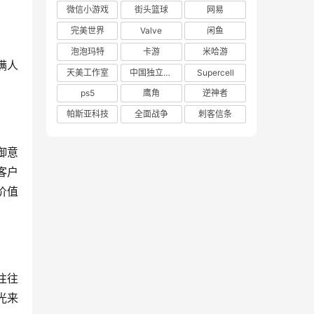
微信小游戏
街头篮球
网易
完美世界
Valve
闲鱼
泡泡玛特
卡游
米哈游
满人
天美工作室
中国独立游戏联盟
Supercell
ps5
鹰角
逆神者
帕斯亚科技
全面战争
刺客信条
御意
客户
价值
往往
光来