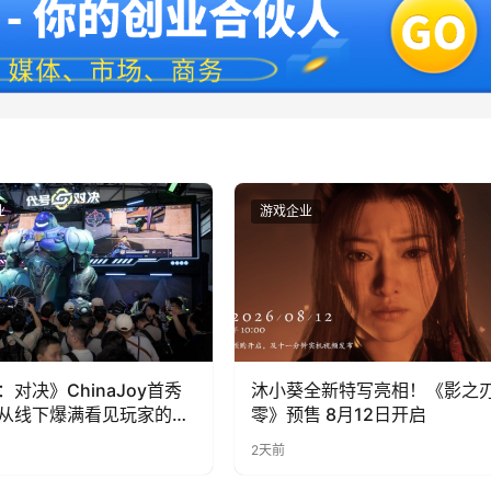
业
游戏企业
：对决》ChinaJoy首秀
沐小葵全新特写亮相！《影之
从线下爆满看见玩家的真
零》预售 8月12日开启
2天前