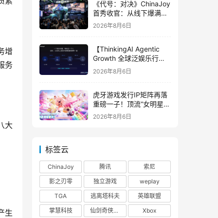
质素
《代号：对决》ChinaJoy
首秀收官：从线下爆满看
见玩家的真实期待
2026年8月6日
【ThinkingAI Agentic
务增
Growth 全球泛娱乐行业
服务
峰会】Agent 时代，人到
2026年8月6日
底负责什么
虎牙游戏发行IP矩阵再落
重磅一子！顶流“女明星”
ZANMANG LOOPY 正版
2026年8月6日
3D消除手游《消消奇遇》
八大
惊喜曝光
标签云
ChinaJoy
腾讯
索尼
影之刃零
独立游戏
weplay
TGA
逃离塔科夫
英雄联盟
掌慧科技
仙剑奇侠传四
Xbox
产生