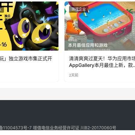
业
游戏企业
玩」独立游戏市集正式开
清清爽爽过夏天！华为应用市
AppGallery本月最佳上新，款
提升幸福感
2天前
备11004573号-7
增值电信业务经营许可证 川B2-20170060号