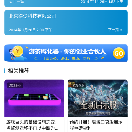
游
上一篇
2014年11月26日 1:52 下午
茶
北京得途科技有限公司
对
2014年11月26日 2:00 下午
下一篇
接
会
上
海
相关推荐
站
游戏企业
游戏企业
中
文
(
中
游戏巨头的基础设施之变：
预约开启！魔域口袋版启示
当监测迁移不再以中断为代
服重磅福利
国