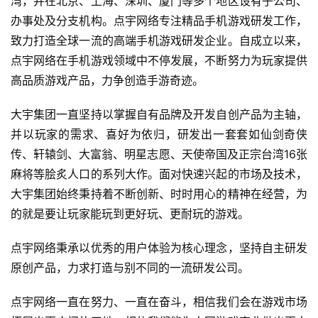
湾，并在北京、上海、深圳、厦门等多个地区设有子公司、
办事处及分支机构。点宇网络专注精品手机游戏研发工作，
致力打造全球一流的高端手机游戏研发企业。自成立以来，
点宇网络在手机游戏领域中不停发展，不断努力为玩家提供
高品质游戏产品，力争创造手游奇迹。
首
页
大宇集团一直坚持以掌握自有品牌及开发自创产品为主轴，
并以玩家的需求、喜好为依归，研发出一套套如仙剑奇侠
游
传、轩辕剑、大富翁、明星志愿、天使帝国及正宗台湾16张
茶
麻将等脍炙人口的系列大作。面对快速兴起的市场及技术，
原
大宇集团始终秉持着不断创新、时时用心的精神在经营，为
创
的就是要让玩家能玩到更好玩、更耐玩的游戏。
游
点宇网络秉承以优秀的用户体验为核心理念，坚持自主研发
戏
原创产品，力求打造与别不同的一流研发公司。
业
界
点宇网络一直在努力、一直在奋斗，相信我们会在游戏市场