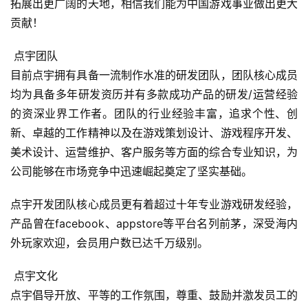
拓展出更广阔的天地，相信我们能为中国游戏事业做出更大
手
贡献！
机
游
 点宇团队
戏
目前点宇拥有具备一流制作水准的研发团队，团队核心成员
均为具备多年研发资历并有多款成功产品的研发/运营经验
单
机
的资深业界工作者。团队的行业经验丰富，追求个性、创
游
新、卓越的工作精神以及在游戏策划设计、游戏程序开发、
戏
美术设计、运营维护、客户服务等方面的综合专业知识，为
公司能够在市场竞争中迅速崛起奠定了坚实基础。
休
闲
点宇开发团队核心成员更有着超过十年专业游戏研发经验，
游
产品曾在facebook、appstore等平台名列前茅，深受海内
戏
外玩家欢迎，会员用户数已达千万级别。
2
 点宇文化
0
点宇倡导开放、平等的工作氛围，尊重、鼓励并激发员工的
2