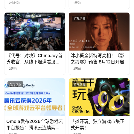
价
)
2小时前
1天前
游戏企业
游戏企业
《代号：对决》ChinaJoy首
沐小葵全新特写亮相！《影
秀收官：从线下爆满看见玩
之刃零》预售 8月12日开启
家的真实期待
2天前
2天前
游戏企业
游戏企业
Omdia发布2026全球游戏云
「摊开玩」独立游戏市集正
平台报告：腾讯云连续两年
式开票！
入选“领导者”象限