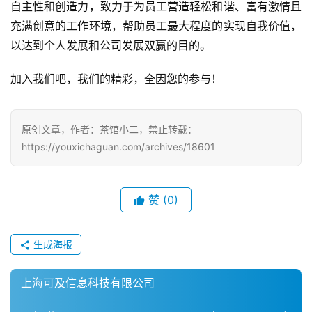
自主性和创造力，致力于为员工营造轻松和谐、富有激情且
5
充满创意的工作环境，帮助员工最大程度的实现自我价值，
第
十
以达到个人发展和公司发展双赢的目的。
三
届
加入我们吧，我们的精彩，全因您的参与！
金
茶
奖
原创文章，作者：茶馆小二，禁止转载：
https://youxichaguan.com/archives/18601
7
赞
(0)
月
3
生成海报
0
上海可及信息科技有限公司
日