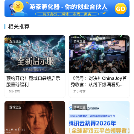
月
3
0
相关推荐
日
游戏企业
游戏企业
游
茶
对
预约开启！魔域口袋版启示
《代号：对决》ChinaJoy首
接
服重磅福利
秀收官：从线下爆满看见玩
会
家的真实期待
5小时前
21小时前
上
游戏企业
游戏企业
海
站