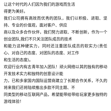
让这个时代的人们因为我们的游戏而生活
游
得更为美好。
戏
我们公司拥有高效而优秀的团队，我们以积极、进取、坚
业
持、专业的价值观，面对客户、供应
界
商以及众多合作伙伴，我们努力进取、不断创新，作为一个
创业团队,我们不只关注团队成员的技术
手
机
和能力这种硬实力，同时还注重团队成员的软实力(责任
游
心、对自己的态度、对团队的态度、对工作
戏
和生活的态度)。
欢迎行业内有志青年加入团队！顽火网络以其的独有的移动
单
开发技术实力和独特的创意设计能
机
力，已和多家国内国际运营商建立了长期合作关系，不久的
游
将来我们还将陆续推出多款不同主题、不
戏
同类型的移动互联网产品，希望能带给带给玩家更多独特的
游戏体验！
休
闲