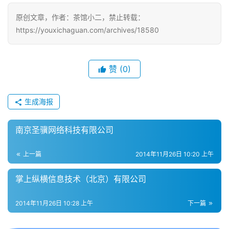
游
原创文章，作者：茶馆小二，禁止转载：
戏
https://youxichaguan.com/archives/18580
2
0
赞
(0)
2
5
第
生成海报
十
三
南京圣骥网络科技有限公司
届
金
上一篇
2014年11月26日 10:20 上午
茶
奖
掌上纵横信息技术（北京）有限公司
2014年11月26日 10:28 上午
下一篇
7