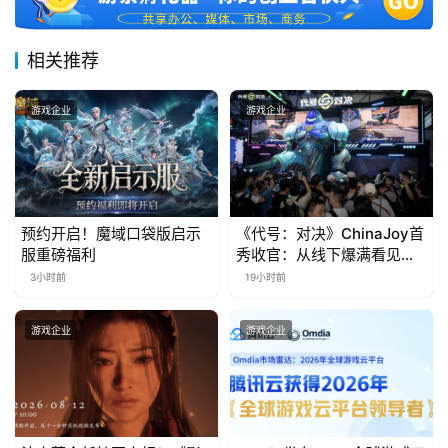
届
金
相关推荐
茶
奖
游戏企业
游戏企业
7
月
预约开启！魔域口袋版启示
《代号：对决》ChinaJoy首
服重磅福利
秀收官：从线下爆满看见玩
3
家的真实期待
3小时前
19小时前
0
日
游戏企业
游戏企业
游
茶
对