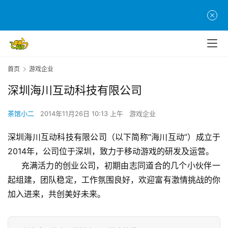
首
页
游
首页
游戏企业
茶
原
深圳海川互动科技有限公司
创
茶馆小二
2014年11月26日 10:13 上午
游戏企业
游
戏
深圳海川互动科技有限公司（以下简称“海川互动”）成立于
业
2014年，公司位于深圳，致力于移动游戏的研发及运营。
界
     充满活力的创业公司，初期由志同道合的几个小伙伴一
起组建，团队稳定，工作氛围良好，欢迎富有激情挑战的你
手
加入进来，共创美好未来。
机
游
戏