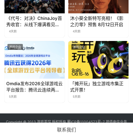
对
接
《代号：对决》ChinaJoy首
沐小葵全新特写亮相！《影
秀收官：从线下爆满看见玩
之刃零》预售 8月12日开启
会
家的真实期待
4天前
4天前
上
海
游戏企业
游戏企业
站
中
Omdia发布2026全球游戏云
「摊开玩」独立游戏市集正
文
平台报告：腾讯云连续两年
式开票！
入选“领导者”象限
(
5天前
5天前
中
国
)
Copyright © 2013 游戏茶馆 版权所有
蜀ICP备11004573号-7
增值电信业务
经营许可证 川B2-20170060号
联系我们