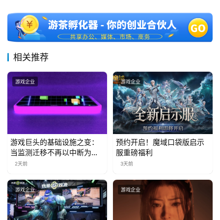
十
三
届
金
茶
相关推荐
奖
游戏企业
游戏企业
7
月
3
游戏巨头的基础设施之变：
预约开启！魔域口袋版启示
当监测迁移不再以中断为代
服重磅福利
0
价
2天前
3天前
日
游戏企业
游戏企业
游
茶