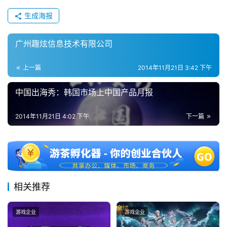
2
0
生成海报
2
5
广州趣炫信息技术有限公司
第
十
上一篇
2014年11月21日 3:42 下午
三
届
中国出海秀：韩国市场上中国产品月报
金
茶
2014年11月21日 4:02 下午
下一篇
奖
7
相关推荐
月
3
游戏企业
游戏企业
0