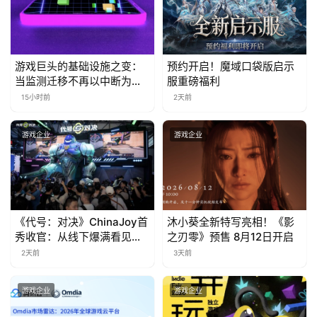
日
游
游戏巨头的基础设施之变：
预约开启！魔域口袋版启示
茶
当监测迁移不再以中断为代
服重磅福利
价
15小时前
2天前
对
接
游戏企业
游戏企业
会
上
海
《代号：对决》ChinaJoy首
沐小葵全新特写亮相！《影
站
秀收官：从线下爆满看见玩
之刃零》预售 8月12日开启
家的真实期待
2天前
3天前
中
游戏企业
游戏企业
文