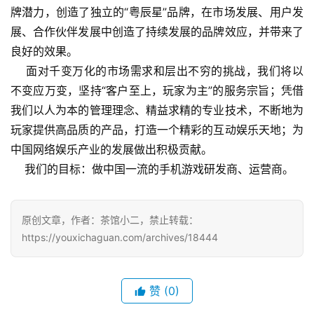
牌潜力，创造了独立的“粤辰星”品牌，在市场发展、用户发
界
展、合作伙伴发展中创造了持续发展的品牌效应，并带来了
良好的效果。
手
机
    面对千变万化的市场需求和层出不穷的挑战，我们将以
游
不变应万变，坚持“客户至上，玩家为主”的服务宗旨；凭借
戏
我们以人为本的管理理念、精益求精的专业技术，不断地为
玩家提供高品质的产品，打造一个精彩的互动娱乐天地；为
单
中国网络娱乐产业的发展做出积极贡献。
机
    我们的目标：做中国一流的手机游戏研发商、运营商。
游
戏
原创文章，作者：茶馆小二，禁止转载：
休
https://youxichaguan.com/archives/18444
闲
游
戏
赞
(0)