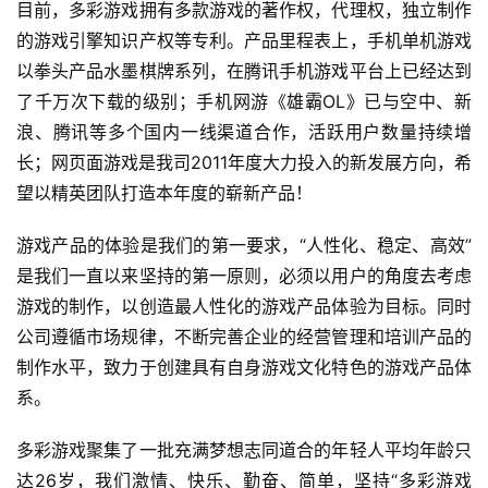
目前，多彩游戏拥有多款游戏的著作权，代理权，独立制作
页
的游戏引擎知识产权等专利。产品里程表上，手机单机游戏
以拳头产品水墨棋牌系列，在腾讯手机游戏平台上已经达到
游
了千万次下载的级别；手机网游《雄霸OL》已与空中、新
茶
原
浪、腾讯等多个国内一线渠道合作，活跃用户数量持续增
创
长；网页面游戏是我司2011年度大力投入的新发展方向，希
望以精英团队打造本年度的崭新产品！
游
戏
游戏产品的体验是我们的第一要求，“人性化、稳定、高效”
业
是我们一直以来坚持的第一原则，必须以用户的角度去考虑
界
游戏的制作，以创造最人性化的游戏产品体验为目标。同时
公司遵循市场规律，不断完善企业的经营管理和培训产品的
手
制作水平，致力于创建具有自身游戏文化特色的游戏产品体
机
系。
游
戏
多彩游戏聚集了一批充满梦想志同道合的年轻人平均年龄只
达26岁，我们激情、快乐、勤奋、简单，坚持“多彩游戏