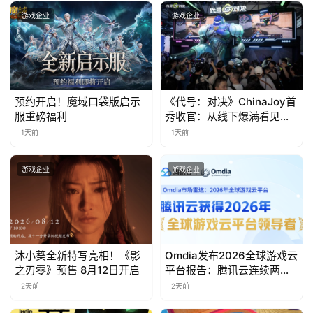
会
游戏企业
游戏企业
上
海
站
预约开启！魔域口袋版启示
《代号：对决》ChinaJoy首
服重磅福利
秀收官：从线下爆满看见玩
家的真实期待
1天前
1天前
中
文
游戏企业
游戏企业
(
中
国
)
沐小葵全新特写亮相！《影
Omdia发布2026全球游戏云
之刃零》预售 8月12日开启
平台报告：腾讯云连续两年
入选“领导者”象限
2天前
2天前