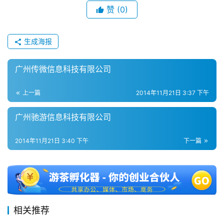
金
赞
(0)
茶
奖
生成海报
广州传微信息科技有限公司
7
月
上一篇
2014年11月21日 3:37 下午
3
广州驰游信息科技有限公司
0
2014年11月21日 3:40 下午
下一篇
日
游
茶
对
相关推荐
接