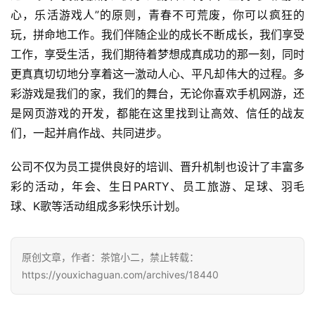
单
心，乐活游戏人”的原则，青春不可荒废，你可以疯狂的
机
玩，拼命地工作。我们伴随企业的成长不断成长，我们享受
游
戏
工作，享受生活，我们期待着梦想成真成功的那一刻，同时
更真真切切地分享着这一激动人心、平凡却伟大的过程。多
休
彩游戏是我们的家，我们的舞台，无论你喜欢手机网游，还
闲
是网页游戏的开发，都能在这里找到让高效、信任的战友
游
们，一起并肩作战、共同进步。 
戏
公司不仅为员工提供良好的培训、晋升机制也设计了丰富多
2
彩的活动，年会、生日PARTY、员工旅游、足球、羽毛
0
球、K歌等活动组成多彩快乐计划。
2
5
第
原创文章，作者：茶馆小二，禁止转载：
十
https://youxichaguan.com/archives/18440
三
届