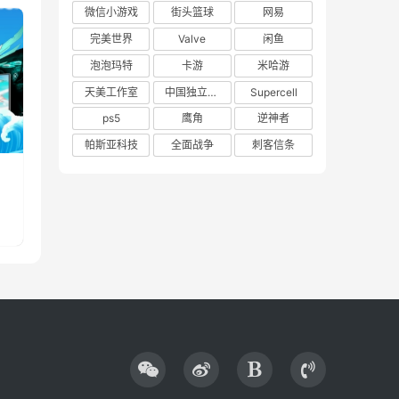
微信小游戏
街头篮球
网易
完美世界
Valve
闲鱼
泡泡玛特
卡游
米哈游
天美工作室
中国独立游戏联盟
Supercell
ps5
鹰角
逆神者
帕斯亚科技
全面战争
刺客信条