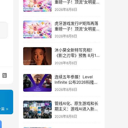
重磅一子！顶流“女明星”
ZANMANG LOOPY 正版
2026年8月6日
3D消除手游《消消奇遇》
惊喜曝光
虎牙游戏发行IP矩阵再落
重磅一子！顶流“女明星”
ZANMANG LOOPY 正版
2026年8月6日
3D消除手游《消消奇遇》
惊喜曝光
沐小葵全新特写亮相！
《影之刃零》预售 8月12
日开启
2026年8月6日
连续五年参展！Level
Infinite 公布2026科隆游
戏展产品阵容
2026年8月6日
管线AI化、原生游戏和长
期主义：游戏AI进入新共
一篇
识时代
2026年8月6日