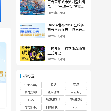
王者荣耀城市派对登陆青
岛：用“一城一策”链接海
洋场景，以双向奔赴带动
2026年8月5日
夏日文旅
Omdia发布2026全球游
戏云平台报告：腾讯云连
续两年入选“领导者”象限
2026年8月5日
「摊开玩」独立游戏市集
正式开票！
2026年8月5日
标签云
ChinaJoy
腾讯
索尼
影之刃零
独立游戏
weplay
TGA
逃离塔科夫
英雄联盟
掌慧科技
仙剑奇侠传四
Xbox