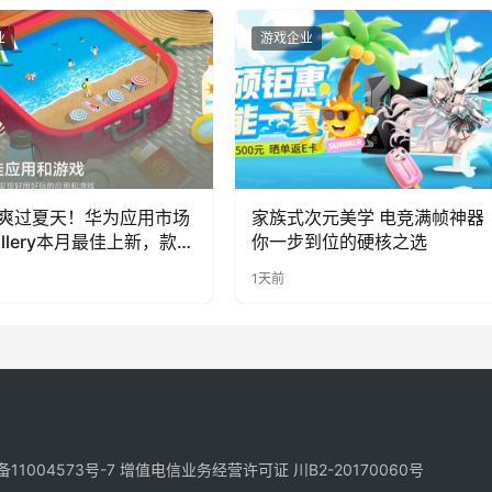
业
游戏企业
爽过夏天！华为应用市场
家族式次元美学 电竞满帧神器
allery本月最佳上新，款款
你一步到位的硬核之选
福感
1天前
备11004573号-7
增值电信业务经营许可证 川B2-20170060号