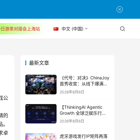
30日游茶对接会上海站
中文 (中国)
最新文章
《代号：对决》ChinaJoy
首秀收官：从线下爆满看
见玩家的真实期待
2026年8月6日
戏公
【ThinkingAI Agentic
Growth 全球泛娱乐行业
精的
峰会】Agent 时代，人到
2026年8月6日
品。
底负责什么
求卓
虎牙游戏发行IP矩阵再落