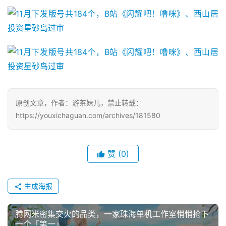
休
闲
游
戏
2
0
原创文章，作者：游茶妹儿，禁止转载：
2
https://youxichaguan.com/archives/181580
5
第
十
赞
(0)
三
届
金
生成海报
茶
奖
腾网米密集交火的品类，一家珠海单机工作室悄悄抢下
一个「第一」