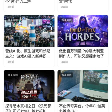
不“保守”的二游
营”时代
海
2天前
2天前
站
游茶原创
游茶原创
中
文
(
中
管线AI化、原生游戏和长期
做出百万销量IP的澳大利亚
国
主义：游戏AI进入新共识时
制作人，可能又想撞南墙了
)
代
3天前
4天前
游茶原创
游茶原创
探寻暗水真相之日 《杀死影
不止传奇舞台，今年CJ恺英
子》正式发售！首发折扣限
多维度出击