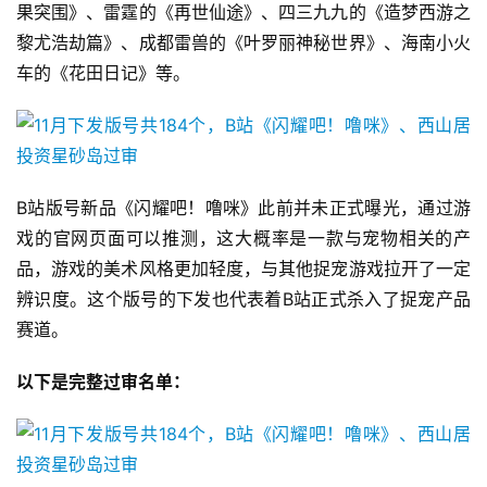
果突围》、雷霆的《再世仙途》、四三九九的《造梦西游之
茶
原
黎尤浩劫篇》、成都雷兽的《叶罗丽神秘世界》、海南小火
创
车的《花田日记》等。
游
戏
业
界
B站版号新品《闪耀吧！噜咪》此前并未正式曝光，通过游
戏的官网页面可以推测，这大概率是一款与宠物相关的产
手
品，游戏的美术风格更加轻度，与其他捉宠游戏拉开了一定
机
辨识度。这个版号的下发也代表着B站正式杀入了捉宠产品
游
赛道。
戏
以下是完整过审名单：
单
机
游
戏