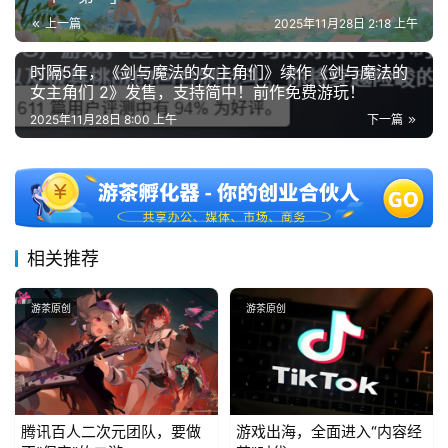
上一篇
2025年11月28日 2:18 上午
7
时隔5年，《剑与魔法的女主角们》续作《剑与魔法的
女主角们 2》发售，支持简中！前作免费游玩！
月
2025年11月28日 8:00 上午
下一篇
3
0
日
游
相关推荐
茶
游茶原创
游茶原创
对
接
会
上
腾讯百人二次元团队，要做
游戏出海，全面进入“内容经