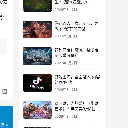
努力
生”:《潜水员戴夫》
DLC《丛林》移动端定档
2026年8月7日
8月14日
稳定
腾讯百人二次元团队，要
做不“保守”的二游
2026年8月7日
预约开启！魔域口袋版启
示服重磅福利
2026年8月7日
游戏出海，全面进入“内容
经营”时代
2026年8月7日
这一球，为热爱！《街球
艺术》周年庆典8月8日正
式上线，多重福利与全新
2026年8月7日
内容同步开启
一篇