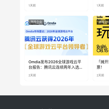
实期待
1天前
1天前
游戏企业
游戏企
Omdia发布2026全球游戏云平
「摊开
台报告：腾讯云连续两年入选
票！
“领导者”象限
2天前
2天前