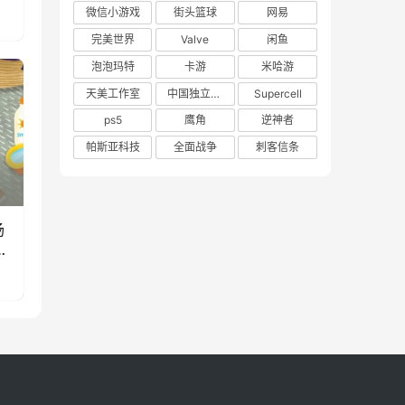
微信小游戏
街头篮球
网易
完美世界
Valve
闲鱼
泡泡玛特
卡游
米哈游
天美工作室
中国独立游戏联盟
Supercell
ps5
鹰角
逆神者
帕斯亚科技
全面战争
刺客信条
场
款