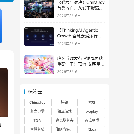
《代号：对决》ChinaJoy
首秀收官：从线下爆满看
见玩家的真实期待
2026年8月6日
【ThinkingAI Agentic
Growth 全球泛娱乐行业
峰会】Agent 时代，人到
2026年8月6日
底负责什么
虎牙游戏发行IP矩阵再落
重磅一子！顶流“女明星”
ZANMANG LOOPY 正版
2026年8月6日
3D消除手游《消消奇遇》
惊喜曝光
标签云
ChinaJoy
腾讯
索尼
影之刃零
独立游戏
weplay
TGA
逃离塔科夫
英雄联盟
刃
掌慧科技
仙剑奇侠传四
Xbox