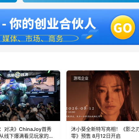
业
游戏企业
：对决》ChinaJoy首秀
沐小葵全新特写亮相！《影之
从线下爆满看见玩家的真
零》预售 8月12日开启