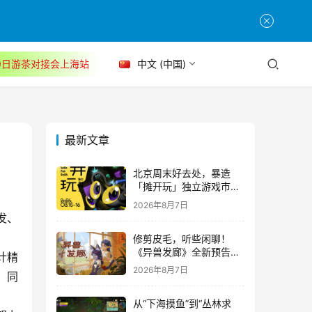
30日游茶对接会上海站
中文 (中国)
最新文章
北京周末好去处，暴造
「摊开玩」独立游戏市集
正式开票！
2026年8月7日
发、
修剪皮毛，听些闲聊！
《异兽发廊》全新预告与
Steam免费试玩公开
2026年8月7日
，同
从“下海摸鱼”到“丛林求