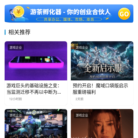
对
接
会
相关推荐
上
海
游戏企业
游戏企业
站
中
游戏巨头的基础设施之变：
预约开启！魔域口袋版启示
文
当监测迁移不再以中断为代
服重磅福利
(
价
12小时前
2天前
中
国
游戏企业
游戏企业
)