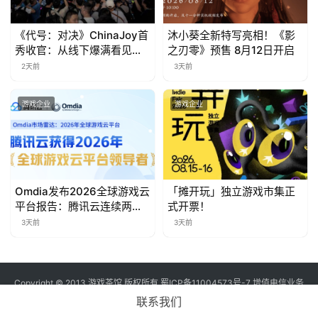
《代号：对决》ChinaJoy首
沐小葵全新特写亮相！《影
秀收官：从线下爆满看见玩
之刃零》预售 8月12日开启
家的真实期待
2天前
3天前
游戏企业
游戏企业
Omdia发布2026全球游戏云
「摊开玩」独立游戏市集正
平台报告：腾讯云连续两年
式开票！
入选“领导者”象限
3天前
3天前
Copyright © 2013 游戏茶馆 版权所有
蜀ICP备11004573号-7
增值电信业务
经营许可证 川B2-20170060号
联系我们