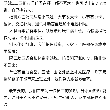
游泳……五花八门任君选择，都不喜欢？也可以申请DIY培
戏
训，自己挑着来；
    福利方面公司从没小气过：大节发大卡，小节有小卡， 
单
机
餐补、交通补助、通讯补助甚至还加个电脑补助。
游
    入职当年就有年假，领导最讨厌带病上班，请假流程痛
戏
快利落，绝不腻腻歪歪；
    别人作死加班，我们提倡效率，大家下了班都在游戏室
休
里呆着；
闲
    隔三差五还会集体密室逃脱、暗黑料理和KTV，除非你
游
不爱来；
戏
    单位有自助食堂，五险一金之外配上补充医疗，除了宠
物和孩子不能带来上班之外，我们努力跟谷歌看齐。
2
0
    最重要的，我们看重每一位员工的梦想，升职=欲望+能
2
5
力，混日子的人不建议来，但有野心的人，这里就是你的乐
第
园。
十