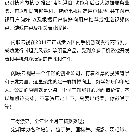
识别技术为核心,推出“电视浮窗”功能和后台大数据服务业
务，可以帮助智能手机、智能电视提高用户体验, 并了解电
首
视用户偏好,以及根据用户偏好向用户推荐或推送视频内
页
容、游戏内容及相关商业服务。
游
    闪联云视在2014年正式步入国内手机游戏发行商行列，
茶
成功发行《坦克风云》等明星产品，受到众多手机游戏开发
原
商和手机游戏玩家的青睐和信任。
创
    闪联云视是一个年轻的创业公司，有着雄厚的投资背景
游
和研发力量，这里聚集的是一群拼搏向上，好学好玩的年轻
戏
人。公司的原则就是让每一个员工都能开心地创造价值，不
业
以加班论英雄，不靠资历定上下，只要出成果，你就说了
界
算！
手
    干得漂亮，全年14个月工资妥妥哒；
机
    定期举办各种培训，拉丁舞、国标舞、摄影、羽毛球、
游