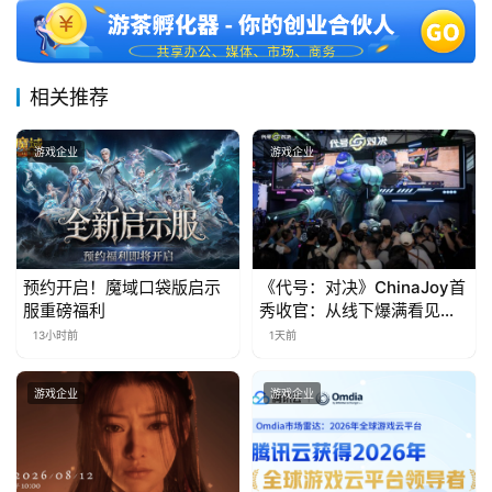
月
3
0
相关推荐
日
游戏企业
游戏企业
游
茶
对
预约开启！魔域口袋版启示
《代号：对决》ChinaJoy首
接
服重磅福利
秀收官：从线下爆满看见玩
会
家的真实期待
13小时前
1天前
上
游戏企业
游戏企业
海
站