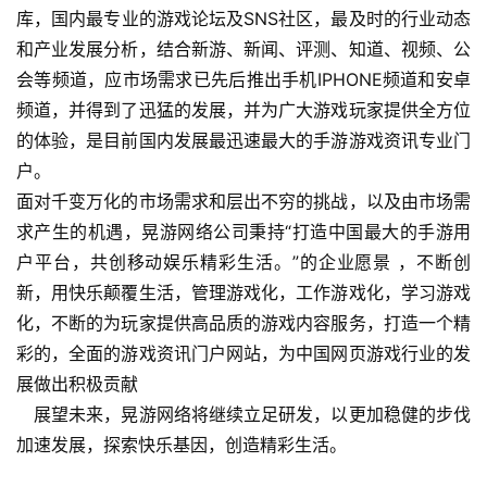
库，国内最专业的游戏论坛及SNS社区，最及时的行业动态
游
和产业发展分析，结合新游、新闻、评测、知道、视频、公
戏
会等频道，应市场需求已先后推出手机IPHONE频道和安卓
业
频道，并得到了迅猛的发展，并为广大游戏玩家提供全方位
界
的体验，是目前国内发展最迅速最大的手游游戏资讯专业门
户。
手
机
面对千变万化的市场需求和层出不穷的挑战，以及由市场需
游
求产生的机遇，晃游网络公司秉持“打造中国最大的手游用
戏
户平台，共创移动娱乐精彩生活。”的企业愿景 ，不断创
新，用快乐颠覆生活，管理游戏化，工作游戏化，学习游戏
单
化，不断的为玩家提供高品质的游戏内容服务，打造一个精
机
彩的，全面的游戏资讯门户网站，为中国网页游戏行业的发
游
展做出积极贡献
戏
　展望未来，晃游网络将继续立足研发，以更加稳健的步伐
加速发展，探索快乐基因，创造精彩生活。
休
闲