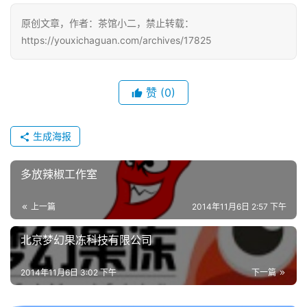
游
原创文章，作者：茶馆小二，禁止转载：
戏
https://youxichaguan.com/archives/17825
2
0
赞
(0)
2
5
第
生成海报
十
三
多放辣椒工作室
届
金
上一篇
2014年11月6日 2:57 下午
茶
奖
北京梦幻果冻科技有限公司
2014年11月6日 3:02 下午
下一篇
7