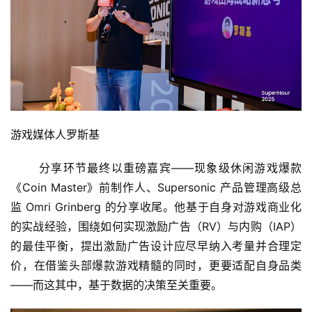
月
3
0
日
游
游戏媒体人罗斯基
茶
对
	分享环节最终以重磅嘉宾——现象级休闲游戏爆款
接
《Coin Master》前制作人、Supersonic 产品管理高级总
监 Omri Grinberg 的分享收尾。他基于自身对游戏商业化
会
的实战经验，围绕如何实现激励广告（RV）与内购（IAP）
上
的最佳平衡，提出激励广告设计应尽早纳入考量并合理定
海
价，在借鉴头部爆款游戏精髓的同时，更要适配自身品类
——而这其中，基于数据的决策至关重要。
站