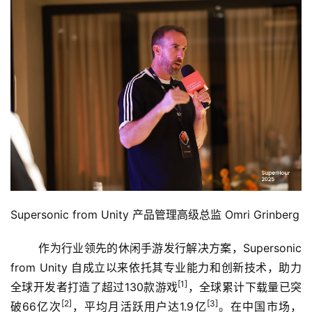
中
文
(
中
国
)
Supersonic from Unity 产品管理高级总监 Omri Grinberg
	作为行业领先的休闲手游发行解决方案，Supersonic 
from Unity 自成立以来依托其专业能力和创新技术，助力
[1]
全球开发者打造了超过130款游戏
，全球累计下载量已突
[2]
[3]
破66亿次
，平均月活跃用户达1.9亿
。在中国市场，