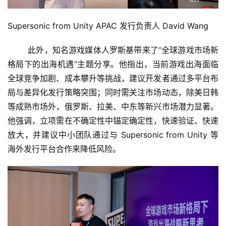
游
戏
Supersonic from Unity APAC 发行负责人 David Wang
2
	此外，知名游戏媒体人罗斯基带来了“全球游戏市场新
0
格局下的出海机遇”主题分享。他指出，当前游戏出海面临
2
全球竞争加剧、成本攀升等挑战，建议开发者通过多平台布
5
局与差异化发行策略突围；同时需关注市场动态，除美日韩
第
等成熟市场外，俄罗斯、拉美、中东等新兴市场潜力显著。
十
他强调，立项需在不确定性中锚定确定性，快速验证、快速
三
届
放大，并建议中小团队通过与 Supersonic from Unity 等
金
海外发行平台合作来降低风险。
茶
奖
7