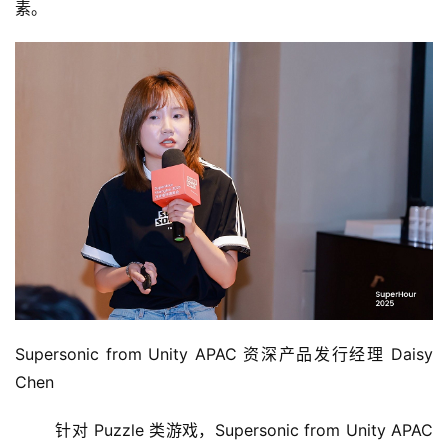
素。
Supersonic from Unity APAC 资深产品发行经理 Daisy 
Chen
	针对 Puzzle 类游戏，Supersonic from Unity APAC 