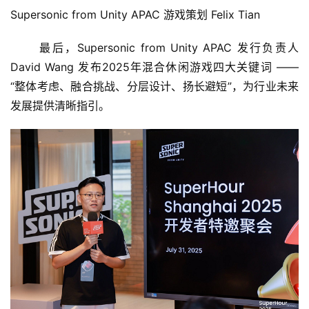
Supersonic from Unity APAC 游戏策划 Felix Tian
游
戏
	最后，Supersonic from Unity APAC 发行负责人 
业
David Wang 发布2025年混合休闲游戏四大关键词 ——
界
“整体考虑、融合挑战、分层设计、扬长避短”，为行业未来
发展提供清晰指引。
手
机
游
戏
单
机
游
戏
休
闲