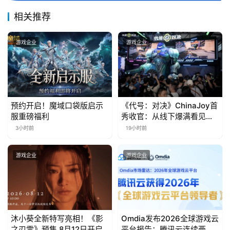
届
金
相关推荐
茶
奖
游戏企业
游戏企业
7
预约开启！魔域口袋版启示
《代号：对决》ChinaJoy首
月
服重磅福利
秀收官：从线下爆满看见玩
3
家的真实期待
3小时前
19小时前
0
游戏企业
游戏企业
日
游
茶
对
沐小葵全新特写亮相！《影
Omdia发布2026全球游戏云
之刃零》预售 8月12日开启
平台报告：腾讯云连续两年