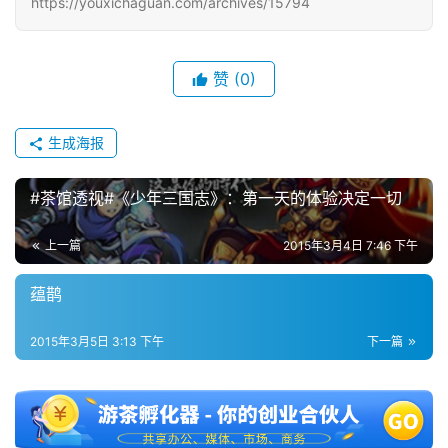
https://youxichaguan.com/archives/15794
单
机
赞
(0)
游
戏
生成海报
休
闲
#茶馆透视#《少年三国志》：第一天的体验决定一切
游
戏
上一篇
2015年3月4日 7:46 下午
2
蕴鹊
0
2
2015年3月5日 3:13 下午
下一篇
5
第
十
三