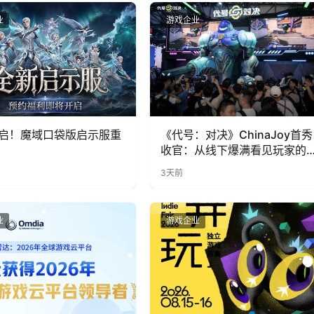
业
游戏企业
启！魔域口袋版启示服重
《代号：对决》ChinaJoy首秀
收官：从线下爆满看见玩家的
实期待
3天前
业
游戏企业