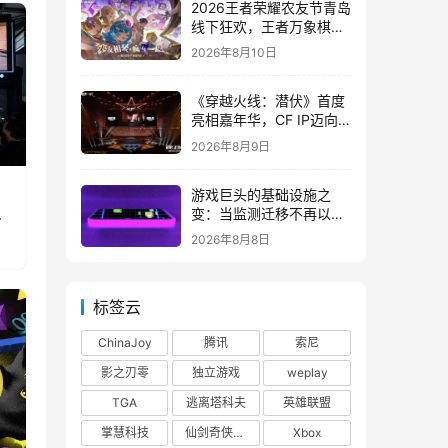
2026王者荣耀农友节青岛
线下狂欢，王者万象棋定
档9月
2026年8月10日
《穿越火线：潜伏》首度
亮相嘉年华，CF IP迈向
3A叙事新高度
2026年8月9日
游戏巨头的基础设施之
真
变：当监测迁移不再以中
断为代价
2026年8月8日
标签云
ChinaJoy
腾讯
索尼
影之刃零
独立游戏
weplay
TGA
逃离塔科夫
英雄联盟
掌慧科技
仙剑奇侠传四
Xbox