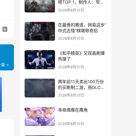
榜TOP 1，制作人：窄缝
中求生，要想能不能做到
2026年8月10日
最好
在最卷的赛道，网易这步”
中式志怪”棋堪称奇招
2026年8月10日
《和平精英》又双叒刷爆
热搜了
一篇
2026年8月10日
两年前11天卖出100万份
的买断制二游，用DLC重
新定义行业标杆
2026年8月10日
本格偶像在鹰角
2026年8月10日