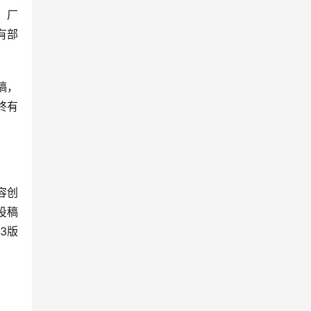
，厂
有部
稿，
终有
容创
投稿
3版