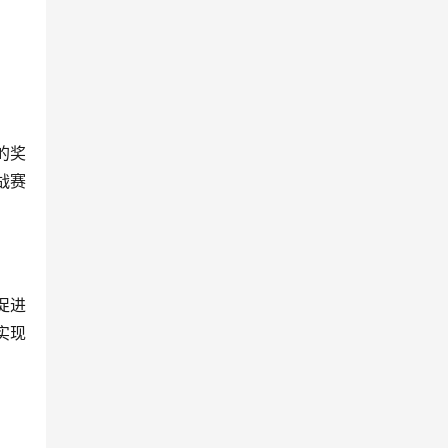
的奖
赛 
促进
实现