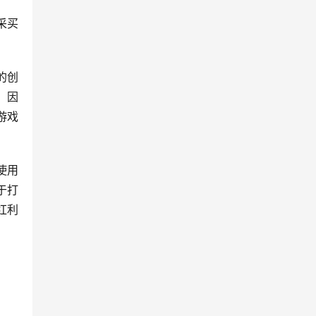
采买
。
的创
。因
游戏
使用
于打
红利