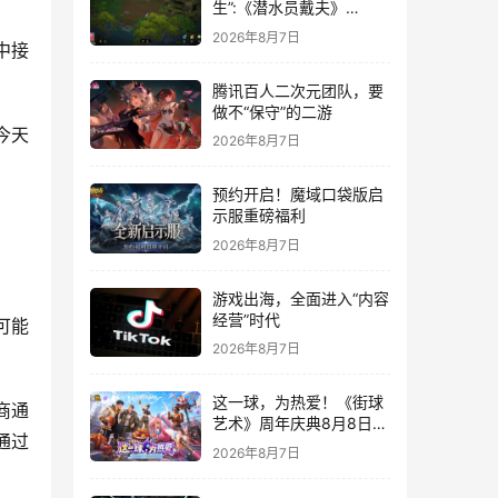
生”:《潜水员戴夫》
DLC《丛林》移动端定档
2026年8月7日
中接
8月14日
腾讯百人二次元团队，要
做不“保守”的二游
今天
2026年8月7日
预约开启！魔域口袋版启
示服重磅福利
2026年8月7日
游戏出海，全面进入“内容
经营”时代
可能
2026年8月7日
这一球，为热爱！《街球
商通
艺术》周年庆典8月8日正
通过
式上线，多重福利与全新
2026年8月7日
内容同步开启