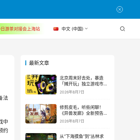
30日游茶对接会上海站
中文 (中国)
最新文章
北京周末好去处，暴造
「摊开玩」独立游戏市集
正式开票！
2026年8月7日
备法
修剪皮毛，听些闲聊！
《异兽发廊》全新预告与
Steam免费试玩公开
戏中
2026年8月7日
预约
从“下海摸鱼”到“丛林求