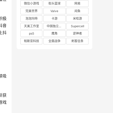
微信小游戏
街头篮球
网易
完美世界
Valve
闲鱼
积极
泡泡玛特
卡游
米哈游
抖音
天美工作室
中国独立游戏联盟
Supercell
上抖
ps5
鹰角
逆神者
帕斯亚科技
全面战争
刺客信条
续吸
斩获
游戏