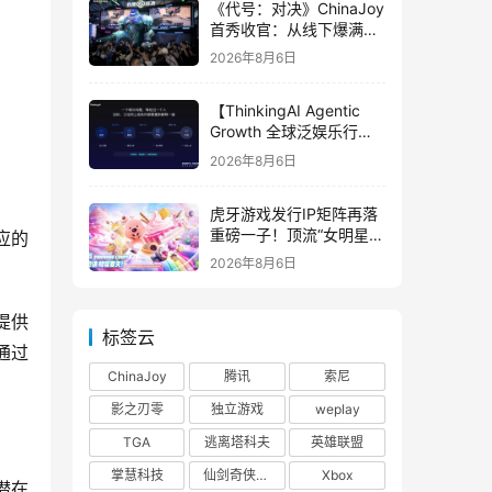
《代号：对决》ChinaJoy
首秀收官：从线下爆满看
见玩家的真实期待
2026年8月6日
【ThinkingAI Agentic
Growth 全球泛娱乐行业
峰会】Agent 时代，人到
2026年8月6日
底负责什么
虎牙游戏发行IP矩阵再落
重磅一子！顶流“女明星”
应的
ZANMANG LOOPY 正版
2026年8月6日
3D消除手游《消消奇遇》
惊喜曝光
提供
标签云
通过
ChinaJoy
腾讯
索尼
影之刃零
独立游戏
weplay
TGA
逃离塔科夫
英雄联盟
掌慧科技
仙剑奇侠传四
Xbox
潜在