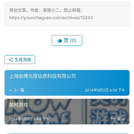
戏
原创文章，作者：茶馆小二，禁止转载：
https://youxichaguan.com/archives/15243
单
机
游
戏
赞
(0)
休
生成海报
闲
游
上海会博元厚信息科技有限公司
戏
上一篇
2014年9月2日 4:59 下午
2
0
美时游戏
2
5
2014年9月2日 5:44 下午
下一篇
第
十