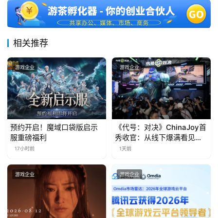
三
届
金
茶
相关推荐
奖
游戏企业
游戏企业
7
月
预约开启！魔域口袋版启示
《代号：对决》ChinaJoy首
3
服重磅福利
秀收官：从线下爆满看见玩
家的真实期待
0
17小时前
1天前
日
游戏企业
游戏企业
游
茶