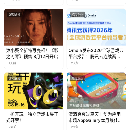
游
茶
游戏企业
游戏企业
对
接
会
沐小葵全新特写亮相！《影
Omdia发布2026全球游戏云
上
之刃零》预售 8月12日开启
平台报告：腾讯云连续两年
入选“领导者”象限
海
1天前
2天前
站
游戏企业
游戏企业
中
文
(
「摊开玩」独立游戏市集正
清清爽爽过夏天！华为应用
中
式开票！
市场AppGallery本月最佳上
国
新，款款提升幸福感
2天前
2天前