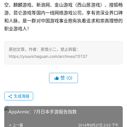
手
空、麒麟游戏、新浪网、金山游戏（西山居游戏）、搜狐畅
机
游、昆仑游戏等国内一线网络游戏公司，享有资深业界口碑
游
和人脉，是一群对中国游戏事业抱有执着追求和崇高理想的
戏
职业游戏人！
单
机
原创文章，作者：茶馆小二，禁止转载：
游
https://youxichaguan.com/archives/15137
戏
休
赞
(0)
闲
游
戏
生成海报
2
AppAnnie：7月日本手游报告指数
0
2
上一篇
2014年8月27日 2:03 下午