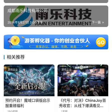
5
第
成都雨乐科技有限公司
十
三
2014年8月27日 3:06 下午
下一篇
届
金
茶
奖
相关推荐
7
游戏企业
游戏企业
月
3
0
预约开启！魔域口袋版启示
《代号：对决》ChinaJoy首
日
服重磅福利
秀收官：从线下爆满看见玩
家的真实期待
19小时前
1天前