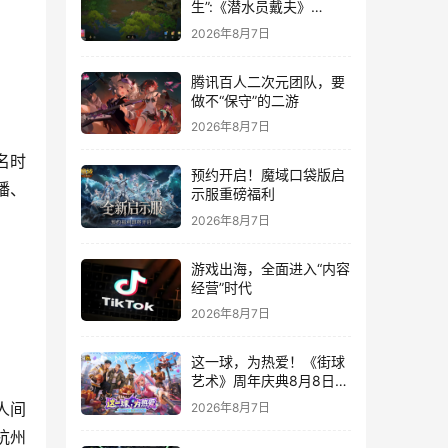
生”:《潜水员戴夫》
DLC《丛林》移动端定档
2026年8月7日
8月14日
腾讯百人二次元团队，要
做不“保守”的二游
2026年8月7日
名时
预约开启！魔域口袋版启
播、
示服重磅福利
2026年8月7日
游戏出海，全面进入“内容
经营”时代
2026年8月7日
这一球，为热爱！《街球
艺术》周年庆典8月8日正
式上线，多重福利与全新
人间
2026年8月7日
内容同步开启
杭州