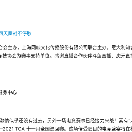
赛事联合会主办，上海网映文化传播股份有限公司联合主办，意大利知
子竞技协会为赛事支持单位。感谢直播合作伙伴斗鱼直播、虎牙直
健身中心
带来的激情似乎还没有过去，另外一场电竞赛事已经接力来战！素有“
2021 TGA 十一月全国巡回赛。这场倍受瞩目的电竞盛宴将在