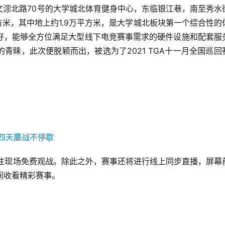
文淙北路70号的大学城北体育健身中心，东临银江巷，南至秀水
方米，其中地上约1.9万平方米，是大学城北板块第一个综合性的
好，能够全方位满足大型线下电竞赛事需求的硬件设施和配套服
青睐，此次便脱颖而出，被选为了2021 TGA十一月全国巡回
好者前往现场免费观战。除此之外，赛事还将进行线上同步直播，屏幕
间收看精彩赛事。