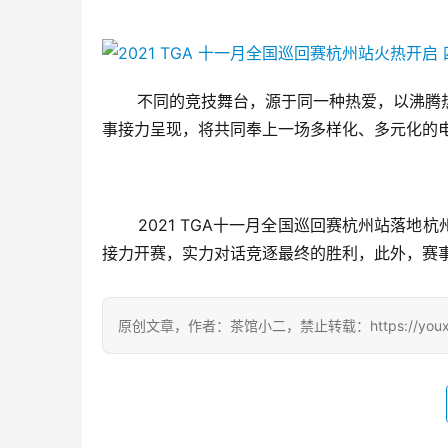
       不同的竞技舞台，源于同一种热爱，
事接力呈现，将共同奉上一场多样化、多元化的
       2021 TGA十一月全国巡回赛杭
接力开赛，实力对话竞逐最终的胜利，此外，赛
原创文章，作者：茶馆小二，禁止转载：https://youxichag