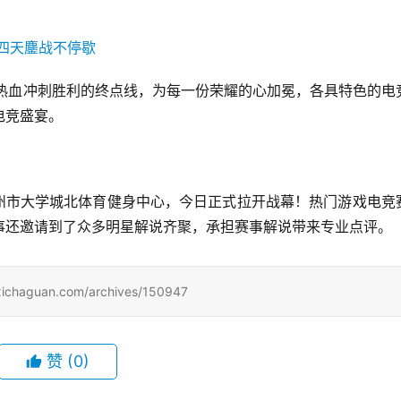
以沸腾热血冲刺胜利的终点线，为每一份荣耀的心加冕，各具特色的电
电竞盛宴。
州站落地杭州市大学城北体育健身中心，今日正式拉开战幕！热门游戏电竞
事还邀请到了众多明星解说齐聚，承担赛事解说带来专业点评。
uan.com/archives/150947
赞
(0)