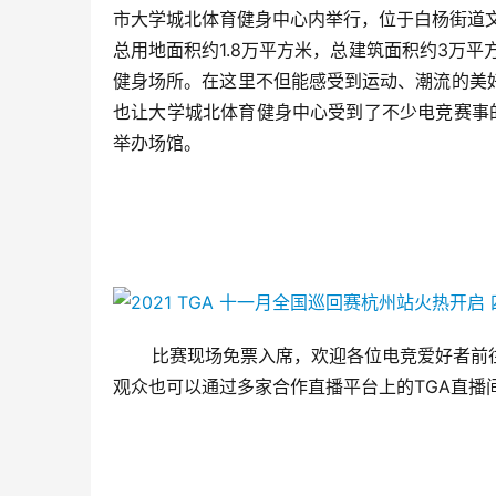
市大学城北体育健身中心内举行，位于白杨街道
总用地面积约1.8万平方米，总建筑面积约3万平
健身场所。在这里不但能感受到运动、潮流的美
也让大学城北体育健身中心受到了不少电竞赛事的
举办场馆。
       比赛现场免票入席，欢迎各位电竞爱
观众也可以通过多家合作直播平台上的TGA直播