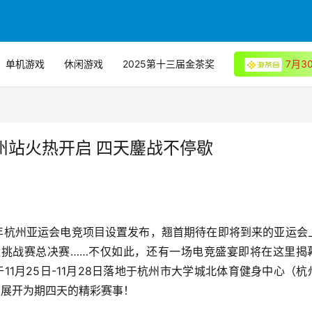
单机游戏
休闲游戏
2025第十三届金茶奖
7月
赛杭州站火热开启 四天鏖战不停歇
22年杭州亚运会电竞项目设置发布，翘首期待在即将到来的亚运会
竞挑战赛总决赛……不仅如此，还有一场电竞盛宴即将在这里揭
于11月25日-11月28日落地于杭州市大学城北体育健身中心（杭
，展开为期四天的精彩赛事！