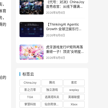
《代号：对决》ChinaJoy
街，
首秀收官：从线下爆满看
体育
见玩家的真实期待
2026年8月6日
务，
赛的
【ThinkingAI Agentic
Growth 全球泛娱乐行业
峰会】Agent 时代，人到
2026年8月6日
底负责什么
虎牙游戏发行IP矩阵再落
重磅一子！顶流“女明星”
ZANMANG LOOPY 正版
2026年8月6日
3D消除手游《消消奇遇》
惊喜曝光
标签云
前的
ChinaJoy
腾讯
索尼
影之刃零
独立游戏
weplay
TGA
逃离塔科夫
英雄联盟
掌慧科技
仙剑奇侠传四
Xbox