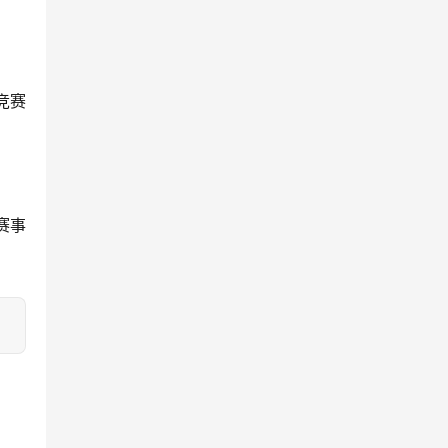
竞赛
赛事