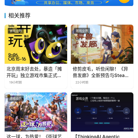
相关推荐
游戏业界
游戏业界
北京周末好去处，暴造「摊
修剪皮毛，听些闲聊！《异
开玩」独立游戏市集正式开
兽发廊》全新预告与Steam
票！
免费试玩公开
19小时前
22小时前
游戏业界
游戏业界
这一球，为热爱！《街球艺
【ThinkingAI Agentic