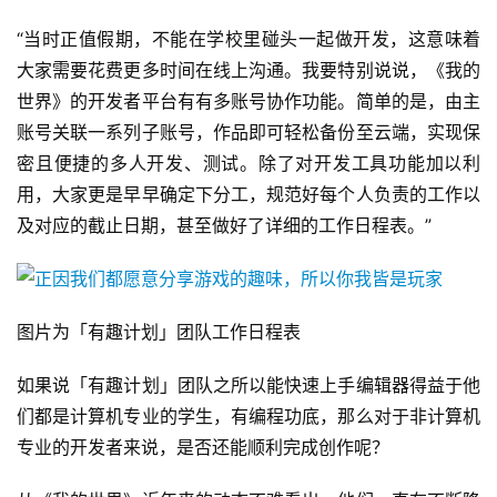
接
“当时正值假期，不能在学校里碰头一起做开发，这意味着
会
大家需要花费更多时间在线上沟通。我要特别说说，《我的
世界》的开发者平台有有多账号协作功能。简单的是，由主
上
账号关联一系列子账号，作品即可轻松备份至云端，实现保
海
密且便捷的多人开发、测试。除了对开发工具功能加以利
站
用，大家更是早早确定下分工，规范好每个人负责的工作以
及对应的截止日期，甚至做好了详细的工作日程表。”
中
文
(
图片为「有趣计划」团队工作日程表
中
国
如果说「有趣计划」团队之所以能快速上手编辑器得益于他
)
们都是计算机专业的学生，有编程功底，那么对于非计算机
专业的开发者来说，是否还能顺利完成创作呢？