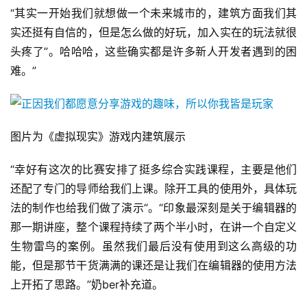
“其实一开始我们就想做一个未来城市的，建筑方面我们其
单
实还挺有自信的，但是怎么做的好玩，加入实在的玩法就很
机
头疼了”。哈哈哈，这些确实都是许多新人开发者遇到的困
游
难。”
戏
休
闲
图片为《虚拟现实》游戏内建筑展示
游
戏
“幸好有这次的比赛安排了挺多综合实践课程，主要是他们
还配了专门的导师给我们上课。除开工具的使用外，具体玩
2
法的制作也给我们做了演示“。“印象最深刻是关于编辑器的
0
那一期讲座，整个课程持续了两个半小时，在讲一个自定义
2
生物雷鸟的案例。虽然我们最后没有使用到这么高级的功
5
能，但是那节干货满满的课还是让我们在编辑器的使用方法
第
上开拓了思路。”奶ber补充道。
十
三