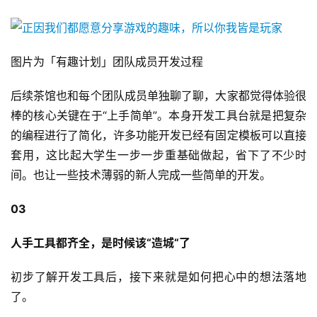
首
页
图片为「有趣计划」团队成员开发过程
游
茶
后续茶馆也和每个团队成员单独聊了聊，大家都觉得体验很
原
棒的核心关键在于“上手简单”。本身开发工具台就是把复杂
创
的编程进行了简化，许多功能开发已经有固定模板可以直接
套用，这比起大学生一步一步重基础做起，省下了不少时
游
间。也让一些技术薄弱的新人完成一些简单的开发。
戏
业
03
界
人手工具都齐全，是时候该“造城“了
手
机
初步了解开发工具后，接下来就是如何把心中的想法落地
游
了。
戏