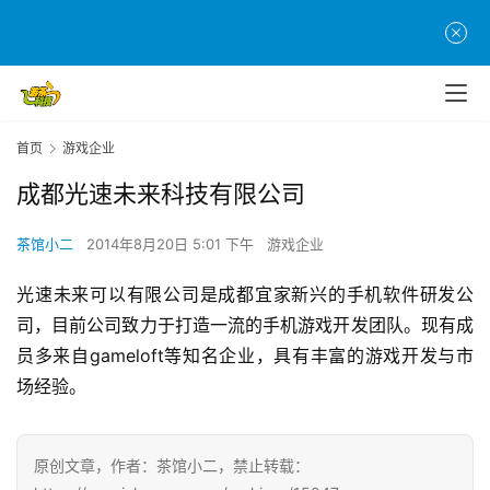
首
页
游
茶
首页
游戏企业
原
创
成都光速未来科技有限公司
茶馆小二
2014年8月20日 5:01 下午
游戏企业
游
戏
光速未来可以有限公司是成都宜家新兴的手机软件研发公
业
司，目前公司致力于打造一流的手机游戏开发团队。现有成
界
员多来自gameloft等知名企业，具有丰富的游戏开发与市
场经验。
手
机
游
戏
原创文章，作者：茶馆小二，禁止转载：