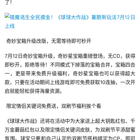
了！
游
戏
业
界
 奇妙宝箱升级改版，无需等待即可秒开
手
机
7月12日奇妙宝箱升级，奇妙星宝箱重磅登场，无CD，获得
游
即秒开，拒绝等待！不同模式下掉落的宝箱合并，宝箱四合
戏
一，更是带来免费升级福利，奇妙星宝箱也可以获得超大
单
款，只要在活动期间上线游戏即可免费获取10连抽，一次开
机
启就能轻松获得海量资源。
游
戏
 限定情侣关键词免费送，双刷节福利挨个看
《球球大作战》还将在活动中为大家送上超大钥匙红包、千
休
闲
万金蘑菇红包以及限定情侣关键词皮肤，为双刷节平添甜蜜
游
氛围。球宝只要和自己认定的双刷节搭档绑定为CP，即可