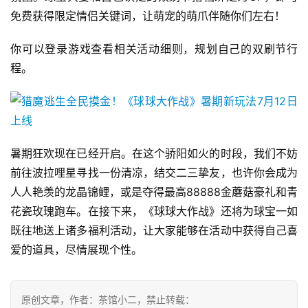
戏
免费获得限定情侣关键词，让萌宠的萌爪伴随你们左右！
2
你可以登录游戏查看相关活动细则，规划自己的双刷节行
0
程。
2
5
第
十
三
暑期狂欢现在已经开启。在这个骄阳如火的时段，我们不妨
届
前往波拉哩星寻找一份清凉，结交二三挚友，也许你会成为
金
人人艳羡的龙晶锦鲤，或是夺得最高88888金蘑菇豪礼和青
茶
花瓷玫瑰跑车。在接下来，《球球大作战》还将为球宝一如
奖
既往地送上诸多福利活动，让大家能够在活动中获得自己喜
爱的道具，尽情展现个性。
7
月
原创文章，作者：茶馆小二，禁止转载：