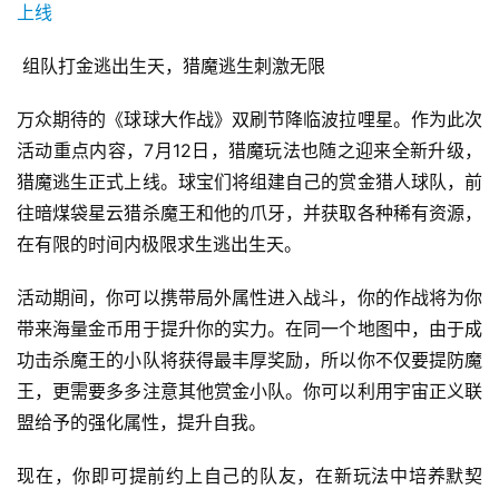
 组队打金逃出生天，猎魔逃生刺激无限
万众期待的《球球大作战》双刷节降临波拉哩星。作为此次
活动重点内容，7月12日，猎魔玩法也随之迎来全新升级，
猎魔逃生正式上线。球宝们将组建自己的赏金猎人球队，前
往暗煤袋星云猎杀魔王和他的爪牙，并获取各种稀有资源，
在有限的时间内极限求生逃出生天。
首
活动期间，你可以携带局外属性进入战斗，你的作战将为你
页
带来海量金币用于提升你的实力。在同一个地图中，由于成
功击杀魔王的小队将获得最丰厚奖励，所以你不仅要提防魔
游
王，更需要多多注意其他赏金小队。你可以利用宇宙正义联
茶
原
盟给予的强化属性，提升自我。
创
现在，你即可提前约上自己的队友，在新玩法中培养默契