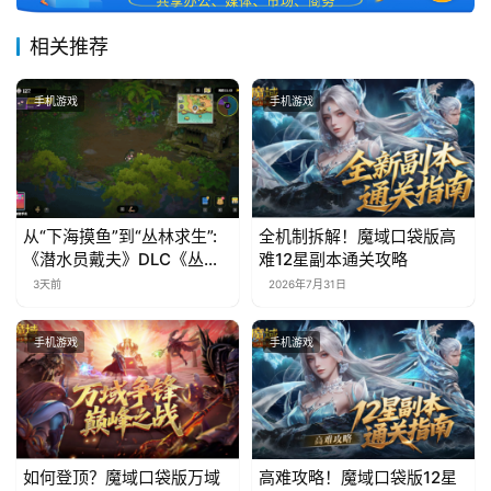
中
文
相关推荐
(
中
手机游戏
手机游戏
国
)
从“下海摸鱼”到“丛林求生”:
全机制拆解！魔域口袋版高
《潜水员戴夫》DLC《丛
难12星副本通关攻略
林》移动端定档8月14日
3天前
2026年7月31日
手机游戏
手机游戏
如何登顶？魔域口袋版万域
高难攻略！魔域口袋版12星