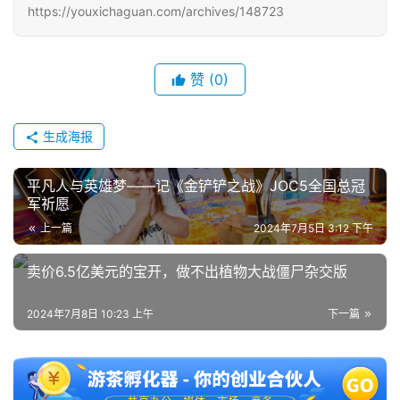
https://youxichaguan.com/archives/148723
3
0
赞
(0)
日
游
生成海报
茶
对
平凡人与英雄梦——记《金铲铲之战》JOC5全国总冠
军祈愿
接
上一篇
2024年7月5日 3:12 下午
会
卖价6.5亿美元的宝开，做不出植物大战僵尸杂交版
上
海
2024年7月8日 10:23 上午
下一篇
站